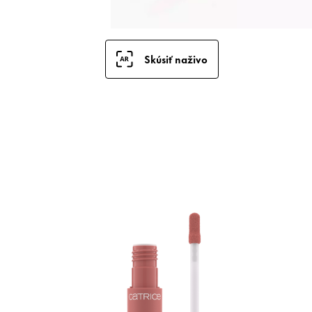
Skúsiť naživo
J
e
M
o
T
a