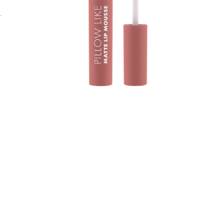
n
t
n
p
d
t
N
v
z
V