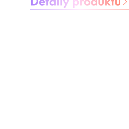
Buďte bez
starostí
Ingrediencie
Recyklácia
Tip pre krásu