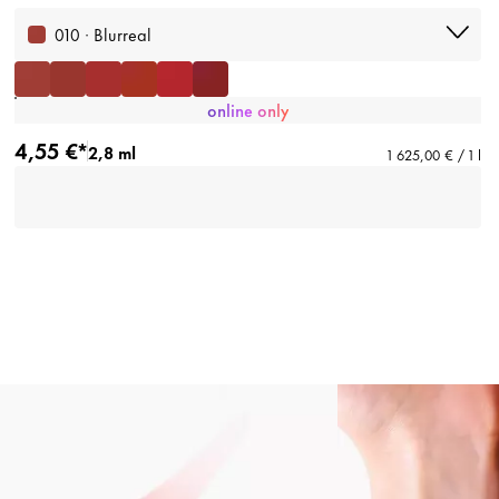
010 · Blurreal
online only
4,55 €*
2,8 ml
1 625,00 € / 1 l