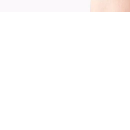
emná, ľahučká textúra a bez námahy
legantná! Catrice rúž na pery Pillow Like
atte 010 Blurreal zabalí pery do nádherného
dtieňa ružového dreva s matným finišom.
extúra podobná pene sa hladko kĺže, je jemná
ko vankúšik, ľahká a zároveň poskytuje