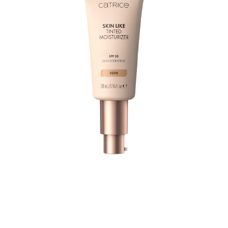
Zoznámte sa so svojím novým oblečením pre
každodennú prirodzenú pleť: Catrice tónovací krém
Skin Like Tinted Moisturizer 020N v bledom odtieni s
neutrálnymi podtónmi. Toto zloženie, ktoré miluje