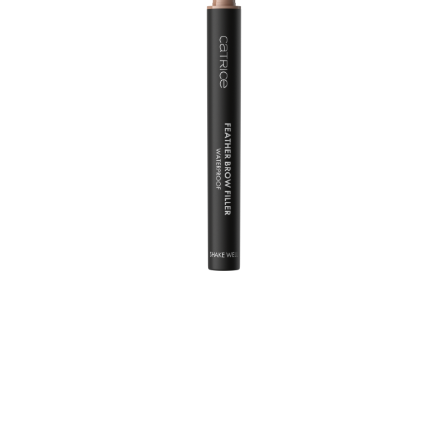
Vytvorte prirodzene plnšiu, vlasatú definíciu s
vodoodolnou výplňou obočia Catrice Feather 010 Ash
Brown. Toto pero na obočie v chladivom svetlohnedom
odtieni
má precízne naklonený, nadýchaný hrot štetca