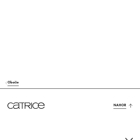
CETEARETH-25
Stabilizácia
CAPRYLYL GLYCOL
Iní
PHENOXYETHANOL
Iní
CI 16035 (RED 40)
Farbivo
CI 19140 (YELLOW 5)
Farbivo
CI 42090 (BLUE 1)
Farbivo
Obočie
CI 77266 (BLACK 2) (NANO)
Farbivo
NAHOR