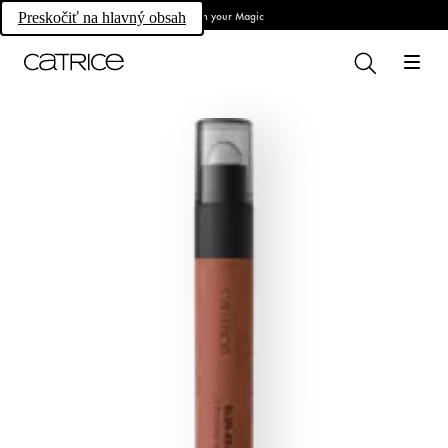
Own your Magic
Preskočiť na hlavný obsah