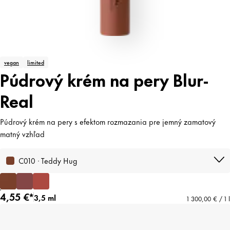
vegan
limited
Púdrový krém na pery Blur-
Real
Púdrový krém na pery s efektom rozmazania pre jemný zamatový
matný vzhľad
C010 · Teddy Hug
4,55 €*
3,5 ml
1 300,00 € / 1 l