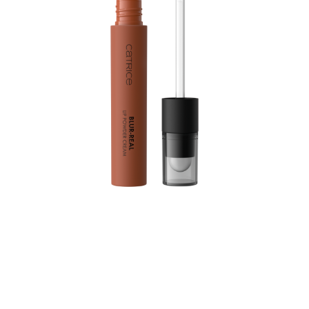
Rozžiarte svoje pery do jemne rozptýleného finišu s
Catrice púdrovým krémom na pery Blur-Real C010
Teddy Hug. Tento upokojujúci vzdušný jemný krém na
pery v teplom hnedom odtieni prináša zamatovo matný
výsledok s nádherným blurry efektom. Textúra podobná