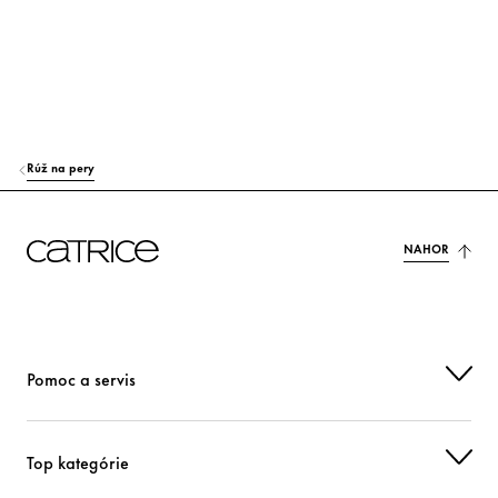
SORBITAN ISOSTEARATE
Stabilizácia
VP/HEXADECENE COPOLYMER
Iní
POLYGLYCERYL-2 TRIISOSTEARATE
Iní
ETHYLHEXYLGLYCERIN
Hydratácia
Rúž na pery
TRIETHOXYCAPRYLYLSILANE
Iní
NAHOR
SILICA
Iní
PHENOXYETHANOL
Iní
PARFUM (FRAGRANCE)
Vôňa
Pomoc a servis
VANILLIN
Vôňa
ALUMINUM HYDROXIDE
Iní
Top kategórie