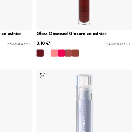
za ustnice
Gloss Obsessed Glazura za ustnice
3,10 €*
2,7 ml - 1555,56 € / 1 l
2,5 ml - 1240,00 € / 1 l