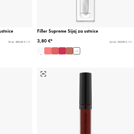
ustnice
Filler Supreme Sijaj za ustnice
3,80 €*
10 ml - 380,00 € / 1 l
3,2 ml - 1187,50 € / 1 l
+
5