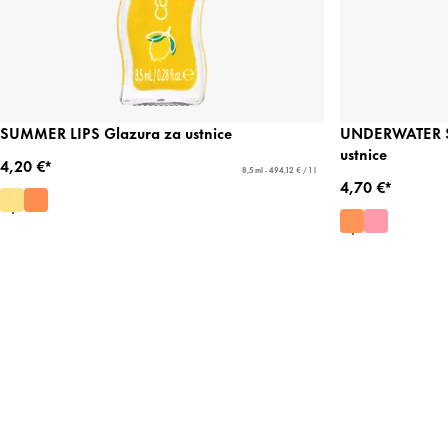
SUMMER LIPS Glazura za ustnice
UNDERWATER SE
ustnice
4,20 €*
8,5 ml - 494,12 € / 1 l
4,70 €*