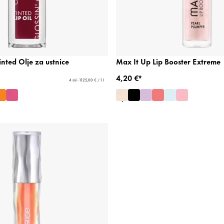
inted Olje za ustnice
Max It Up Lip Booster Extreme
4,20 €*
4 ml - 1125,00 € / 1 l