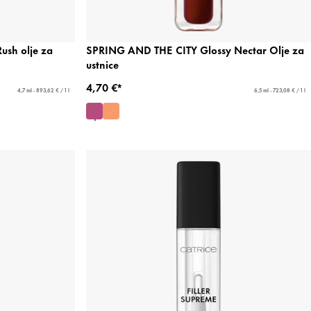
sh olje za
SPRING AND THE CITY Glossy Nectar Olje za
ustnice
4,70 €*
4,7 ml - 893,62 € / 1 l
6,5 ml - 723,08 € / 1 l