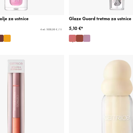
lje za ustnice
Glaze Guard tretma za ustnice
5,10 €*
4 ml - 1050,00 € / 1 l