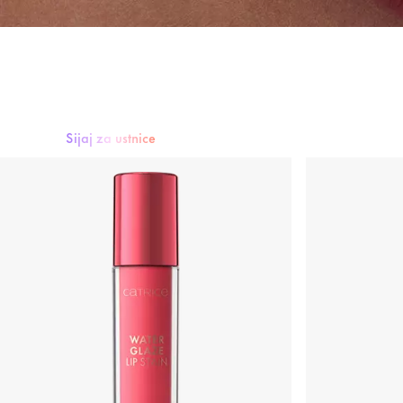
Sijaj za ustnice
Šminka
Sijaj za ustnice
Svinčnik za ustnice
Nega ustnic