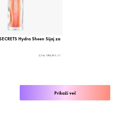
CRETS Hydra Sheen Sijaj za
2,7 ml - 1740,74 € / 1 l
Prikaži več