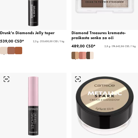
Drunk'n Diamonds Jelly toper
Diamond Treasures kremasto-
praškasta senka za oči
539,00 CSD*
2,5 g - 215.600,00 CSD / 1 kg
489,00 CSD*
2,8 g - 174.642,86 CSD / 1 kg