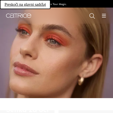
Own Your Magic.
Preskoči na glavni sadržaj
Senka za oči