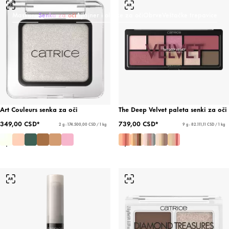
Maskara
Senka za oči
Ajlajner i olovke za oči
Obrve
Veštačke trepavice
Art Couleurs senka za oči
The Deep Velvet paleta senki za oči
349,00 CSD*
739,00 CSD*
2 g - 174.500,00 CSD / 1 kg
9 g - 82.111,11 CSD / 1 kg