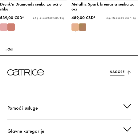
Drunk'n Diamonds senka za oči u
Metallic Spark kremasta senka za
stiku
oči
539,00 CSD*
489,00 CSD*
2,5 g - 215.600,00 CSD / 1 kg
4 g - 122.250,00 CSD / 1 kg
Oči
NAGORE
Pomoć i usluge
Glavne kategorije