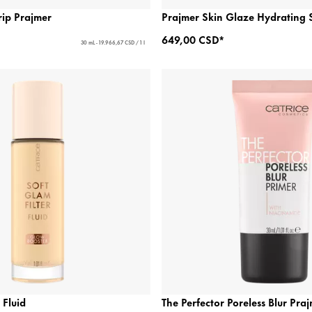
ip Prajmer
Prajmer Skin Glaze Hydrating
649,00 CSD*
30 mL - 19.966,67 CSD / 1 l
 Fluid
The Perfector Poreless Blur Pra