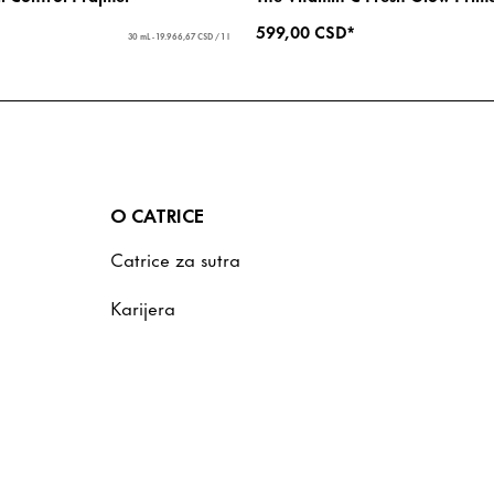
599,00 CSD*
30 mL - 19.966,67 CSD / 1 l
O CATRICE
Catrice za sutra
Karijera