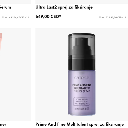
 Serum
Ultra Last2 sprej za fiksiranje
649,00 CSD*
15 mL - 43.266,67 CSD / 1 l
50 mL - 12.980,00 CSD / 1 l
jmer
Prime And Fine Multitalent sprej za fiksiranje