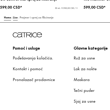
599,00 CSD*
599,00 CSD*
50 mL - 11.980,00 CSD / 1 l
Home
Lice
Prajmer i sprej za fiksiranje
Pomoć i usluge
Glavne kategorije
Podešavanja kolačića.
Ruž za usne
Kontakt i pomoć
Lak za nokte
Pronalazač prodavnice
Maskara
Tečni puder
Sjaj za usne