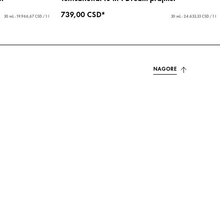
739,00 CSD*
30 mL - 19.966,67 CSD / 1 l
30 mL - 24.633,33 CSD / 1 l
NAGORE