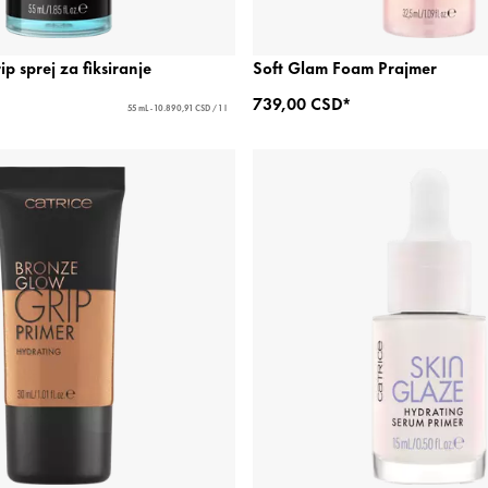
p sprej za fiksiranje
Soft Glam Foam Prajmer
739,00 CSD*
55 mL - 10.890,91 CSD / 1 l