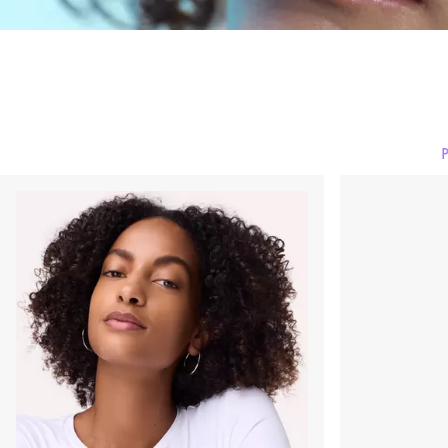
Prajmer i sprej za f
Tečni puder
Puder
Ruž i rumenilo
Korektor
Bronzer i konturisanje
P