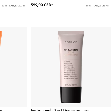
599,00 CSD*
30 mL - 19.966,67 CSD / 1 l
50 mL - 11.980,00 CSD / 1 l
er
Ten!sational 10 in 1 Dream prajmer