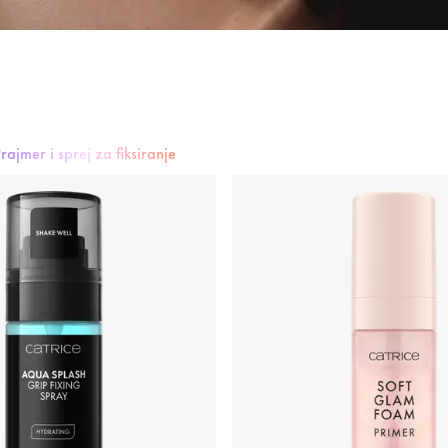
iksiranje
rajmer i sprej za fiksiranje
Hajlajter