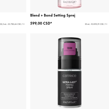
Blend + Bond Setting Sprej
599,00 CSD*
32,5 mL - 22.738,46 CSD / 1 l
55 mL - 10.890,91 CSD / 1 l