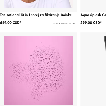
Ten!sational 10 in 1 sprej za fiksiranje šminke
Aqua Splash Gri
649,00 CSD*
599,00 CSD*
55 mL - 11.800,00 CSD / 1 l