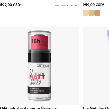
599,00 CSD*
959,00 CSD*
30 mL - 19.966,67 CSD / 1 l
Oil-Control mat sprej za fiksiranje
The Mattifier O