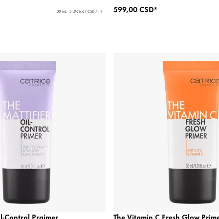
599,00 CSD*
30 mL - 31.966,67 CSD / 1 l
il-Control Prajmer
The Vitamin C Fresh Glow Prim