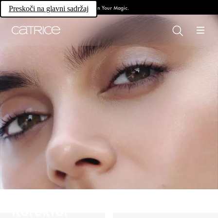
Own Your Magic.
Preskoči na glavni sadržaj
Korektor