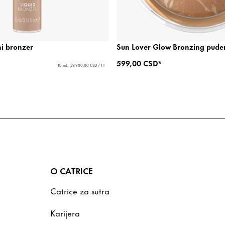
ni bronzer
Sun Lover Glow Bronzing pude
599,00 CSD*
10 mL - 59.900,00 CSD / 1 l
O CATRICE
Catrice za sutra
Karijera