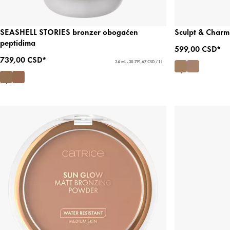
SEASHELL STORIES bronzer obogaćen
Sculpt & Charm 
peptidima
599,00 CSD*
739,00 CSD*
24 mL - 30.791,67 CSD / 1 l