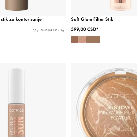
stik za konturisanje
Soft Glam Filter Stik
599,00 CSD*
5,5 g - 108.909,09 CSD / 1 kg