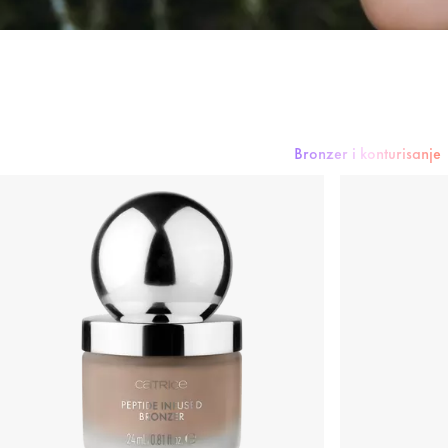
Bronzer i konturis
Tečni puder
Puder
Ruž i rumenilo
Korektor
Bronzer i konturisanje
P