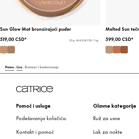
Sun Glow Mat bronzirajući puder
Melted Sun teč
519,00 CSD*
599,00 CSD*
9,5 g - 54.631,58 CSD / 1 kg
Home
Lice
Bronzer i konturisanje
Pomoć i usluge
Glavne kategorije
Podešavanja kolačića.
Ruž za usne
Kontakt i pomoć
Lak za nokte