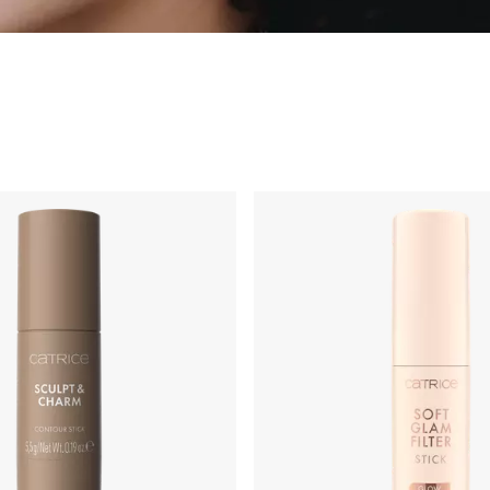
anje
rajmer i sprej za fiksiranje
Hajlajter