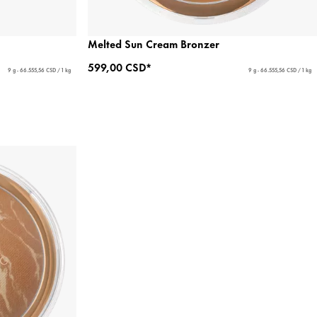
Melted Sun Cream Bronzer
599,00 CSD*
9 g - 66.555,56 CSD / 1 kg
9 g - 66.555,56 CSD / 1 kg