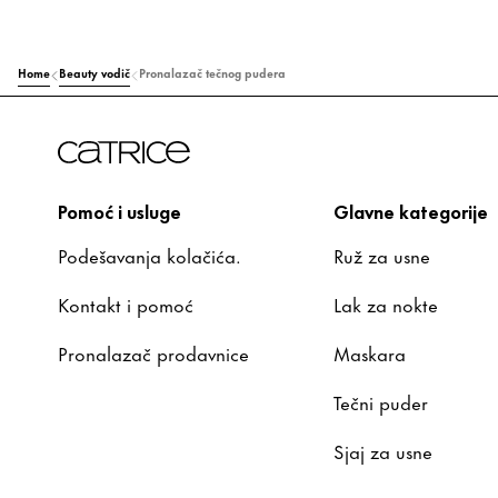
Home
Beauty vodič
Pronalazač tečnog pudera
Pomoć i usluge
Glavne kategorije
Podešavanja kolačića.
Ruž za usne
Kontakt i pomoć
Lak za nokte
Pronalazač prodavnice
Maskara
Tečni puder
Sjaj za usne