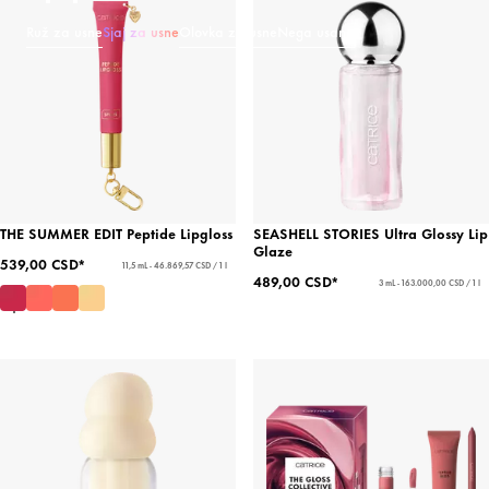
Ruž za usne
Sjaj za usne
Olovka za usne
Nega usana
THE SUMMER EDIT Peptide Lipgloss
SEASHELL STORIES Ultra Glossy Lip
Glaze
539,00 CSD*
11,5 mL - 46.869,57 CSD / 1 l
489,00 CSD*
3 mL - 163.000,00 CSD / 1 l