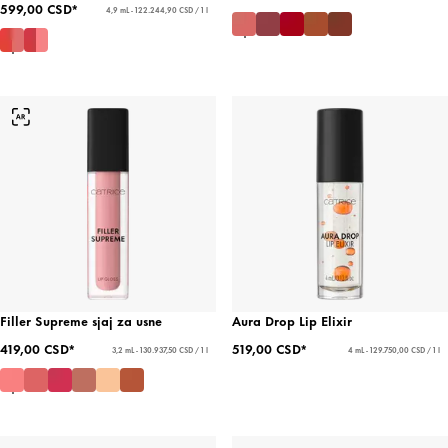
599,00 CSD*
4,9 mL - 122.244,90 CSD / 1 l
Filler Supreme sjaj za usne
Aura Drop Lip Elixir
419,00 CSD*
519,00 CSD*
3,2 mL - 130.937,50 CSD / 1 l
4 mL - 129.750,00 CSD / 1 l