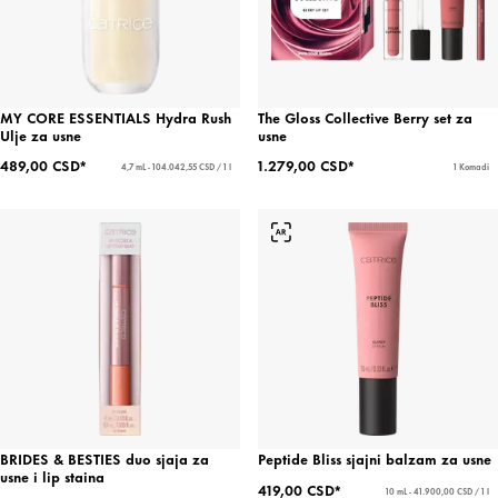
MY CORE ESSENTIALS Hydra Rush
The Gloss Collective Berry set za
Ulje za usne
usne
489,00 CSD*
1.279,00 CSD*
4,7 mL - 104.042,55 CSD / 1 l
1 Komadi
BRIDES & BESTIES duo sjaja za
Peptide Bliss sjajni balzam za usne
usne i lip staina
419,00 CSD*
10 mL - 41.900,00 CSD / 1 l