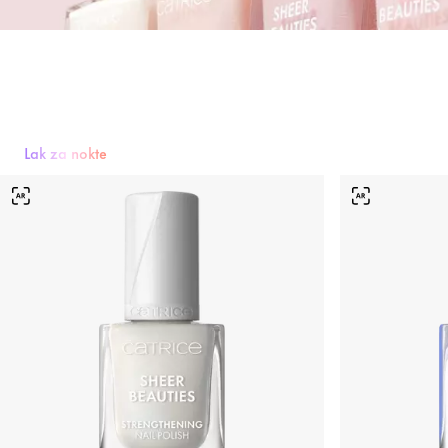
Lak za nokte
Lak za nokte
Bazni lak i završni premaz
Nega noktiju