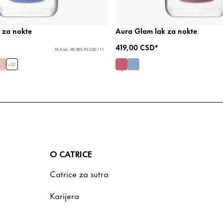
 za nokte
Aura Glam lak za nokte
419,00 CSD*
10,5 mL - 30.380,95 CSD / 1 l
+
22
O CATRICE
Catrice za sutra
Karijera