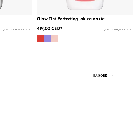
Glow Tint Perfecting lak za nokte
419,00 CSD*
10,5 mL - 39.904,76 CSD / 1 l
10,5 mL - 39.904,76 CSD / 1 l
NAGORE