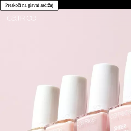
Preskoči na glavni sadržaj