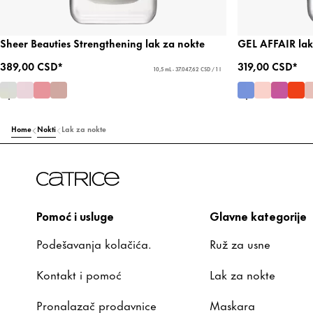
Sheer Beauties Strengthening lak za nokte
GEL AFFAIR lak
389,00 CSD*
319,00 CSD*
10,5 mL - 37.047,62 CSD / 1 l
Home
Nokti
Lak za nokte
Pomoć i usluge
Glavne kategorije
Podešavanja kolačića.
Ruž za usne
Kontakt i pomoć
Lak za nokte
Pronalazač prodavnice
Maskara