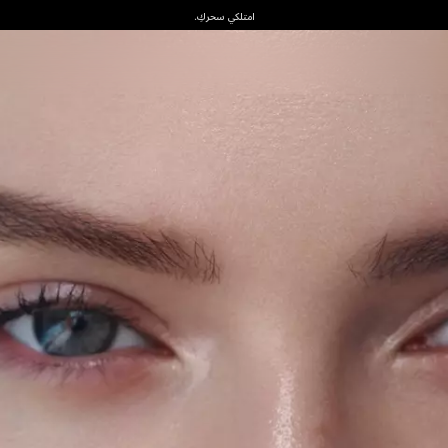
امتلكي سحركِ.