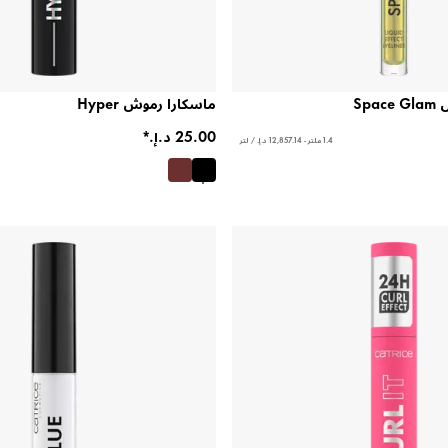
Sp
ماسكارا رموش Hyper
1.4 ملتر - ‏12,857.14 د.إ.‏ / لتر