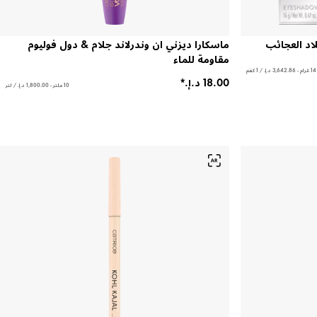
اد العجائب
ماسكارا ديزني ان وندرلاند جلام & دول فوليوم
مقاومة للماء
14 غرام - ‏3,642.86 د.إ.‏ / 1 كغم
10 ملتر - ‏1,800.00 د.إ.‏ / لتر