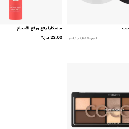
اجب
ماسكارا رفع ورفع الأحجام
5 غرام - ‏4,200.00 د.إ.‏ / 1 كغم