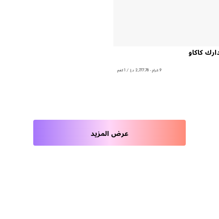
ارك كاكاو
9 غرام - ‏2,777.78 د.إ.‏ / 1 كغم
عرض المزيد