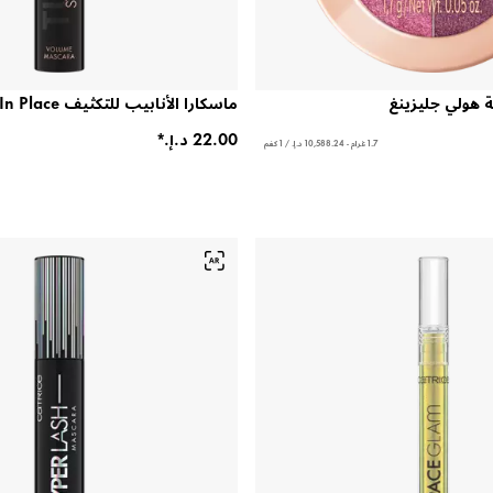
ة هولي جليزينغ
ماسكارا الأنابيب للتكثيف Stay In Place
1.7 غرام - ‏10,588.24 د.إ.‏ / 1 كغم