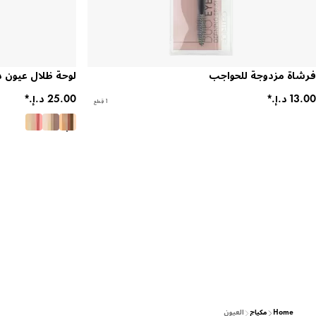
فرشاة مزدوجة للحواجب
لوحة ظلال عيون د
1 قِطع
Home
مكياج
العيون