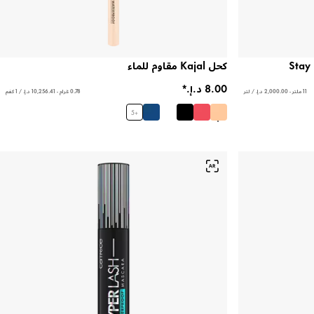
كحل Kajal مقاوم للماء
11 ملتر - ‏2,000.00 د.إ.‏ / لتر
0.78 غرام - ‏10,256.41 د.إ.‏ / 1 كغم
5
+