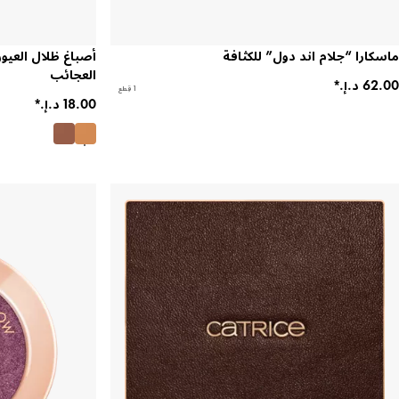
ماسكارا “جلام اند دول” للكثافة
أصباغ ظلال العيو
العجائب
1 قِطع