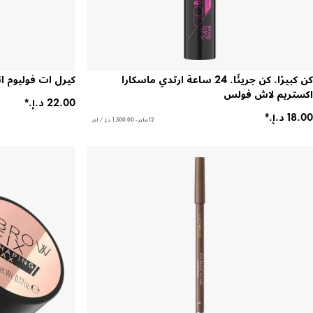
كن كبيرًا. كن جريئًا. 24 ساعة ارتدي ماسكارا
كيرل ات فوليوم ان
اكستريم لاش فولس
12 ملتر - ‏1,500.00 د.إ.‏ / لتر