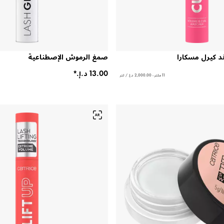
د كيرل مسكارا
صمغ الرموش الإصطناعية
11 ملتر - ‏2,000.00 د.إ.‏ / لتر