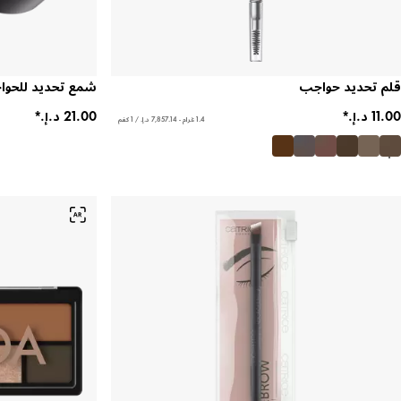
قلم تحديد حواجب
شمع تحديد للحو
1.4 غرام - ‏7,857.14 د.إ.‏ / 1 كغم