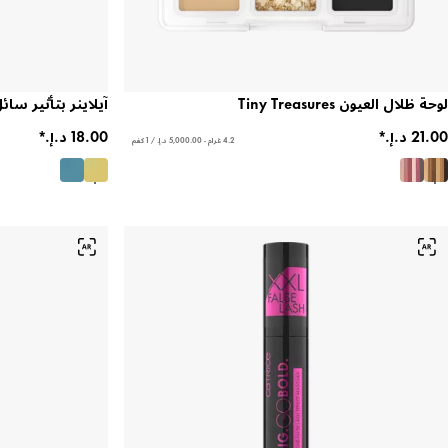
لوحة ظلال العيون Tiny Treasures
آيلاينر بتأثير سائل ace Glam
4.2 غرام - ‏5,000.00 د.إ.‏ / 1 كغم