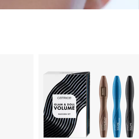
العيون
ماسكارا
ظلال العيون
آيلاينر وأقلام الكحل
الحواجب
الرموش الاصطناعية