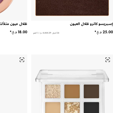
إسبريسو كاترو ظلال العيون
ظلال عيون متلألئ
5.6 غرام - ‏4,464.29 د.إ.‏ / 1 كغم