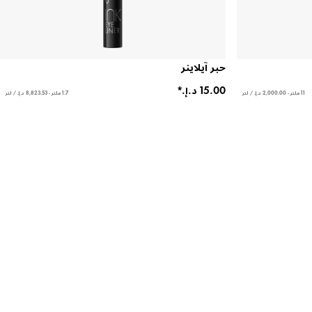
حبر آيلاينر
11 ملتر - ‏2,000.00 د.إ.‏ / لتر
1.7 ملتر - ‏8,823.53 د.إ.‏ / لتر