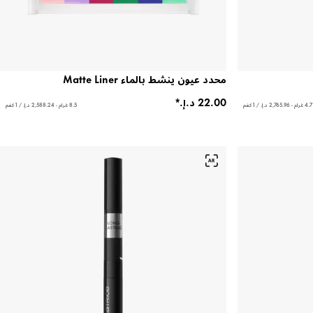
محدد عيون ينشط بالماء Matte Liner
4.7 غرام - ‏2,765.96 د.إ.‏ / 1 كغم
8.5 غرام - ‏2,588.24 د.إ.‏ / 1 كغم