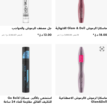
ماسكارا الرموش Glam & Doll اللانهائية
جل مصفف للرموش والحواجب
10 ملتر - ‏1,800.00 د.إ.‏ / لتر
6 ملتر - ‏2,166.67 د.إ.‏ / لتر
ماسكارا لرموش كالرموش الاصطناعية
استمتعي بالأكبر. مسكارا Go Bold
Glam&Doll
للتكثيف الفائق مقاومة للماء 24 ساعة