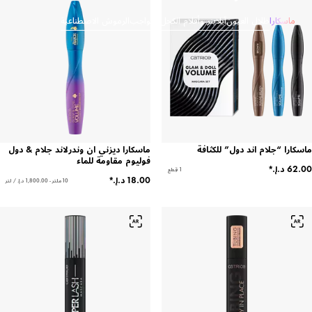
ماسكارا
ظلال العيون
آيلاينر وأقلام الكحل
الحواجب
الرموش الاصطناعية
ماسكارا “جلام اند دول” للكثافة
ماسكارا ديزني ان وندرلاند جلام & دول
فوليوم مقاومة للماء
1 قِطع
10 ملتر - ‏1,800.00 د.إ.‏ / لتر