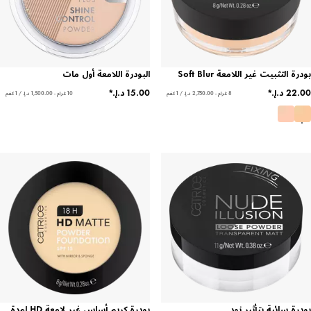
لتثبيت غير اللامعة Soft Blur
البودرة اللامعة أول مات
8 غرام - ‏2,750.00 د.إ.‏ / 1 كغم
10 غرام - ‏1,500.00 د.إ.‏ / 1 كغم
 سائبة بتأثير نود
بودرة كريم أساس غير لامعة HD لمدة