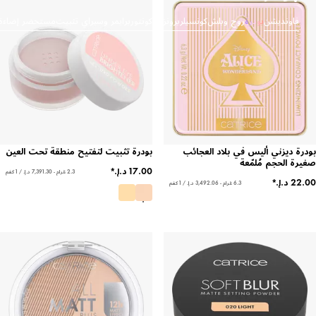
اونديشن
بودرة
روج وبلش
كونسيلر
برونزر وكونتور
برايمر وسبراي تثبيت
مستحضر إضاءة
 ديزني أليس في بلاد العجائب
بودرة تثبيت لتفتيح منطقة تحت العين
 الحجم مُلمّعة
2.3 غرام - ‏7,391.30 د.إ.‏ / 1 كغم
6.3 غرام - ‏3,492.06 د.إ.‏ / 1 كغم