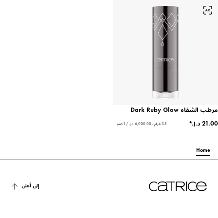
مرطب الشفاه Dark Ruby Glow
3.5 غرام - ‏6,000.00 د.إ.‏ / 1 كغم
Home
إلى أعلى