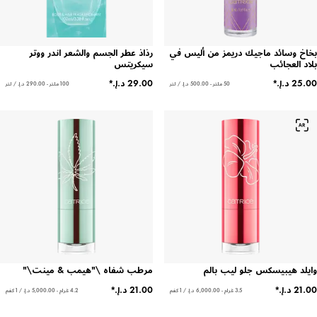
بخاخ وسائد ماجيك دريمز من أليس في
رذاذ عطر الجسم والشعر اندر ووتر
بلاد العجائب
سيكريتس
50 ملتر - ‏500.00 د.إ.‏ / لتر
100 ملتر - ‏290.00 د.إ.‏ / لتر
وايلد هيبيسكس جلو ليب بالم
مرطب شفاه \"هيمب & مينت\"
3.5 غرام - ‏6,000.00 د.إ.‏ / 1 كغم
4.2 غرام - ‏5,000.00 د.إ.‏ / 1 كغم