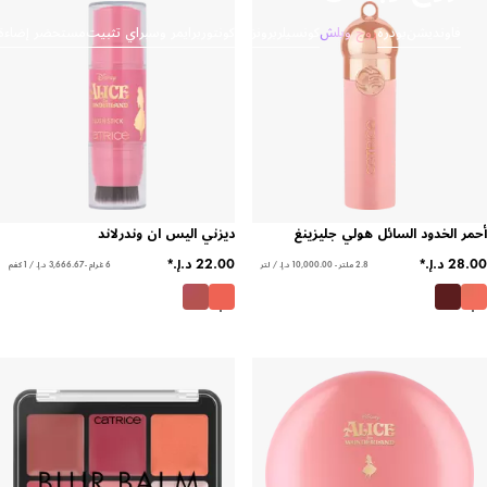
اونديشن
بودرة
روج وبلش
كونسيلر
برونزر وكونتور
برايمر وسبراي تثبيت
مستحضر إضاءة
الخدود السائل هولي جليزينغ
ديزني اليس ان وندرلاند
2.8 ملتر - ‏10,000.00 د.إ.‏ / لتر
6 غرام - ‏3,666.67 د.إ.‏ / 1 كغم