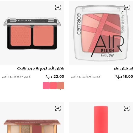
لش غلو
بلاش افير كريم & باودر باليت
5.5 غرام - ‏3,272.73 د.إ.‏ / 1 كغم
6 غرام - ‏3,666.67 د.إ.‏ / 1 كغم