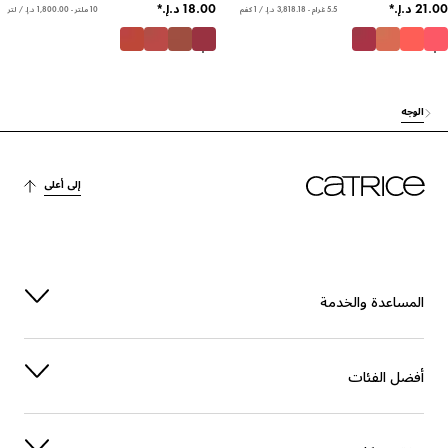
5.5 غرام - ‏3,818.18 د.إ.‏ / 1 كغم
10 ملتر - ‏1,800.00 د.إ.‏ / لتر
لوجه
إلى أعلى
لمساعدة والخدمة
فضل الفئات