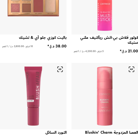
 فلاش بي-اتش ريآكتيف ملتي
باليت كوزي جلو آي & تشيك
10 غرام - ‏3,800.00 د.إ.‏ / 1 كغم
5 غرام - ‏4,200.00 د.إ.‏ / 1 كغم
دوجة Blushin' Charm
التورد السائل