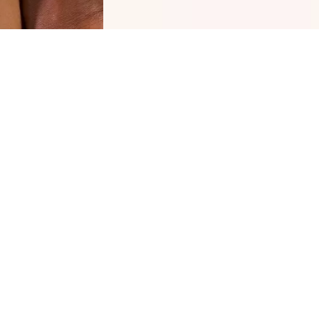
تحضر كحل كاجال المقاوم للماء هو مستحضر لا غنى
ه لمكياج العيون التعبيري. قلم تحديد العيون المقاوم
ماء المصنوع من الخشب ناعم وسهل الاستخدام.
ضل تركيبته الغنية بالألوان، يمنح قلم تحديد العيون
يرًا مكثفًا للألوان على الفور.
حة سريعة عن جميع المزايا