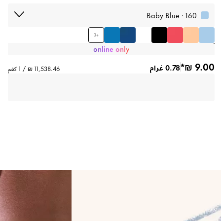
160 · Baby Blue
3
+
online only
0.78 غرام