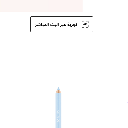
تجربة عبر البث المباشر
مس
عن
لل
بف
تأث
لم