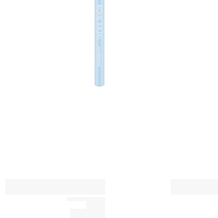
ق
ت
س