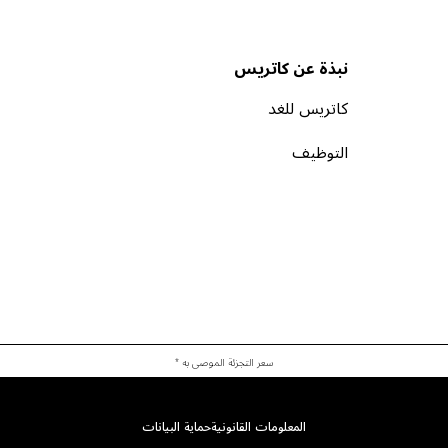
نبذة عن كاتريس
كاتريس للغد
التوظيف
سعر التجزئة الموصى به *
المعلومات القانونية
حماية البيانات