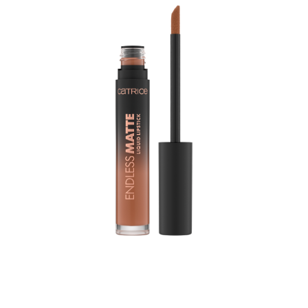
جدّدي مظهر المكياج وامنحي شفتيكِ شيئًا مميزًا مع أحمر الشفاه
السائل كاتريس ايندلس مت ليكويد ليب ستيك 020 لوفلي نيود.