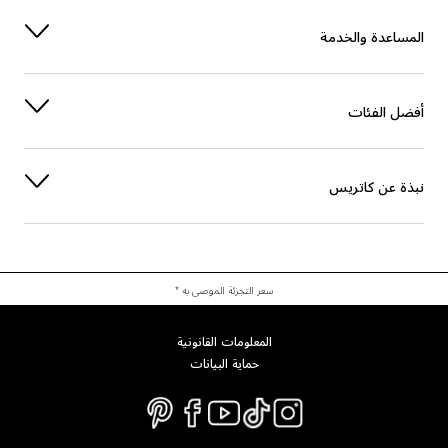
العناية
CAPRYLIC/CAPRIC TRIGLYCERIDE
المساعدة والخدمة
الحماية
TOCOPHEROL
الحماية
DIETHYLHEXYL SYRINGYLIDENEMALONATE
أفضل الفئات
آخرون
POLYHYDROXYSTEARIC ACID
نبذة عن كاتريس
آخرون
1,2-HEXANEDIOL
آخرون
CAPRYLYL GLYCOL
الاستقرار
STEARALKONIUM BENTONITE
سعر التجزئة الموصى به *
الاستقرار
LECITHIN
المعلومات القانونية
حماية البيانات
العناية
LAURIC ACID
الترطيب
PENTYLENE GLYCOL