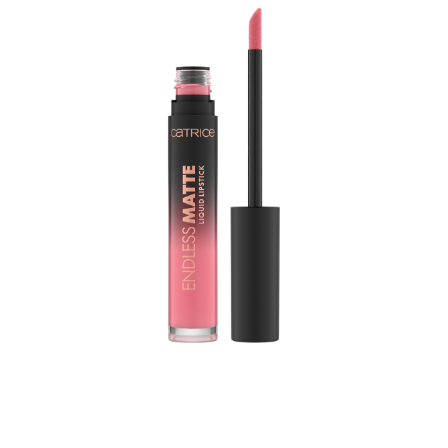
جدّدي مظهر المكياج وامنحي شفتيكِ شيئًا مميزًا مع أحمر الشفاه
السائل كاتريس ايندلس مت ليكويد ليب ستيك 040 وايفي.