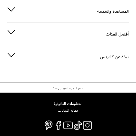
العناية
CAPRYLIC/CAPRIC TRIGLYCERIDE
المساعدة والخدمة
الحماية
TOCOPHEROL
الحماية
DIETHYLHEXYL SYRINGYLIDENEMALONATE
أفضل الفئات
آخرون
POLYHYDROXYSTEARIC ACID
نبذة عن كاتريس
آخرون
1,2-HEXANEDIOL
آخرون
CAPRYLYL GLYCOL
الاستقرار
STEARALKONIUM BENTONITE
سعر التجزئة الموصى به *
الاستقرار
LECITHIN
المعلومات القانونية
حماية البيانات
العناية
LAURIC ACID
الترطيب
PENTYLENE GLYCOL