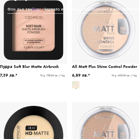
Фон дьо тен
Пудра
Червило и руж
Коректор
Бронзант и контуриране
Пудра Soft Blur Matte Airbrush
All Matt Plus Shine Control Powder
7,59 лв.*
6,89 лв.*
10 g - 759,00 лв. / 1 kg
10 g - 689,00 лв. / 1 kg