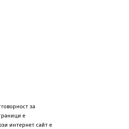
тговорност за
траници е
ози интернет сайт е