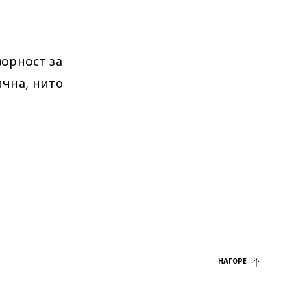
ворност за
ична, нито
НАГОРЕ