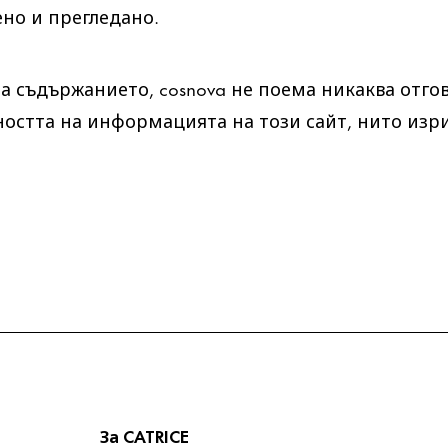
но и прегледано.
а съдържанието, cosnova не поема никаква отго
ността на информацията на този сайт, нито изр
За CATRICE