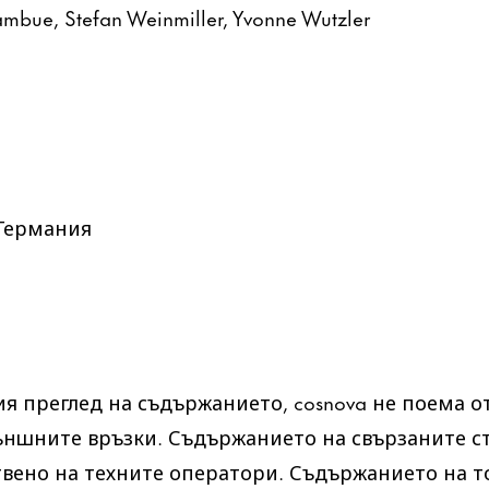
Tambue, Stefan Weinmiller, Yvonne Wutzler
. Германия
я преглед на съдържанието, cosnova не поема о
ъншните връзки. Съдържанието на свързаните с
вено на техните оператори. Съдържанието на т