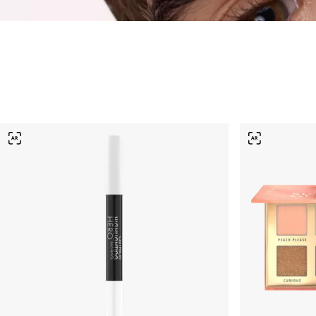
Хайлайтър
Фон дьо тен
Пудра
Червило и руж
Коректор
Бронзант и ко