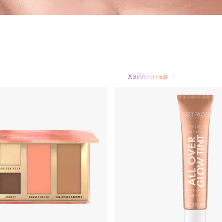
нтуриране
Основа и фиксиращ спрей
Хайлайтър