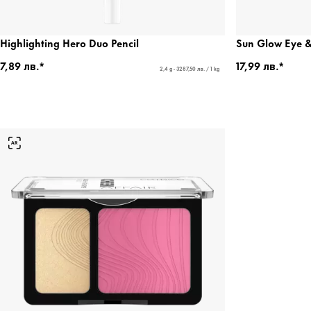
Highlighting Hero Duo Pencil
Sun Glow Eye &
7,89 лв.*
17,99 лв.*
2,4 g - 3287,50 лв. / 1 kg