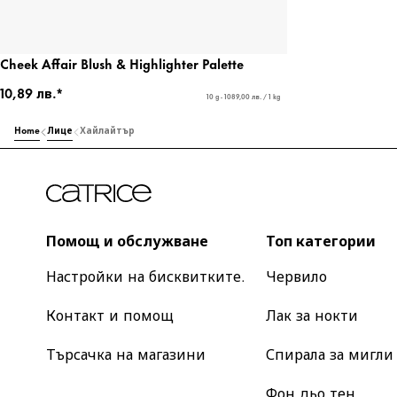
Cheek Affair Blush & Highlighter Palette
10,89 лв.*
10 g - 1089,00 лв. / 1 kg
Home
Лице
Хайлайтър
Помощ и обслужване
Топ категории
Настройки на бисквитките.
Червило
Контакт и помощ
Лак за нокти
Търсачка на магазини
Спирала за мигли
Фон дьо тен