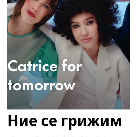
Catrice for
tomorrow
Ние се грижим