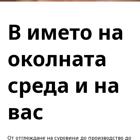
Be Worry-Free
В името на
околната
среда и на
вас
От отглеждане на суровини до производство до