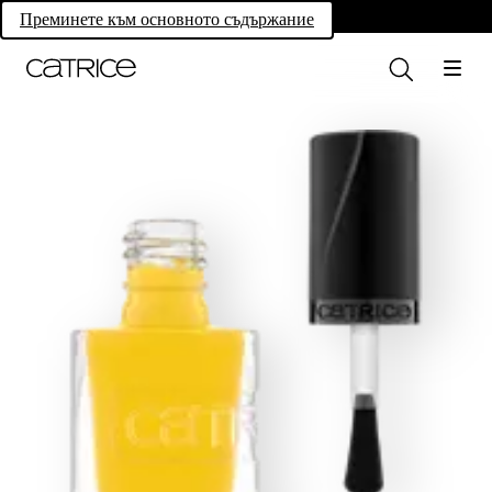
Own your magic.
Преминете към основното съдържание