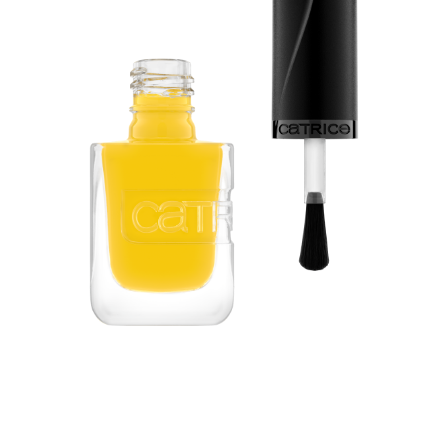
Насладете се на перфектното преобразяване на
ноктите с лака за нокти Catrice GEL AFFAIR -
вашият избор за дълготрайни и блестящи нокти с