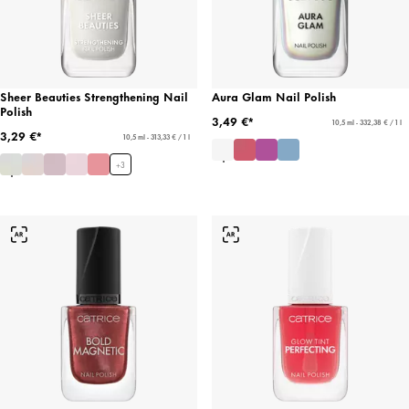
Sheer Beauties Strengthening Nail
Aura Glam Nail Polish
Polish
3,49 €*
10,5 ml - 332,38 € / 1 l
3,29 €*
10,5 ml - 313,33 € / 1 l
+
3