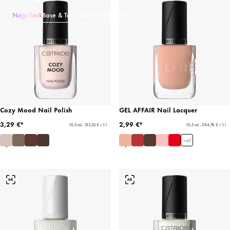
Nagellack
Base & Top Coat
Nagelpflege
Cozy Mood Nail Polish
GEL AFFAIR Nail Lacquer
3,29 €*
2,99 €*
10,5 ml - 313,33 € / 1 l
10,5 ml - 284,76 € / 1 l
+
60