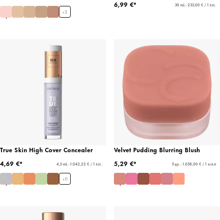
6,99 €*
30 mL - 233,00 € / 1 λίτ.
+
5
True Skin High Cover Concealer
Velvet Pudding Blurring Blush
4,69 €*
5,29 €*
4,5 mL - 1.042,22 € / 1 λίτ.
5 γρ. - 1.058,00 € / 1 κιλό
+
11