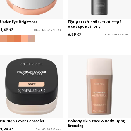
Under Eye Brightener
Εξαιρετικά ανθεκτικό σπρέι
σταθεροποίησης
4,69 €*
4,2 γρ. - 1.116,67 € / 1 κιλό
6,99 €*
50 mL - 139,80 € / 1 λίτ.
HD High Cover Concealer
Holiday Skin Face & Body Ορός
Bronzing
3,99 €*
6 γρ. - 665,00 € / 1 κιλό