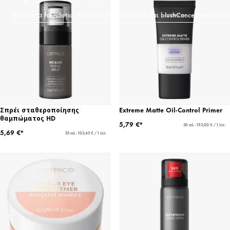
Προϊόντα foundation
Πούδρα
Προϊόντα ρουζ και blush
Concealer
Προϊόντ
Σπρέι σταθεροποίησης
Extreme Matte Oil-Control Primer
θαμπώματος HD
5,79 €*
30 mL - 193,00 € / 1 λίτ.
5,69 €*
55 mL - 103,45 € / 1 λίτ.