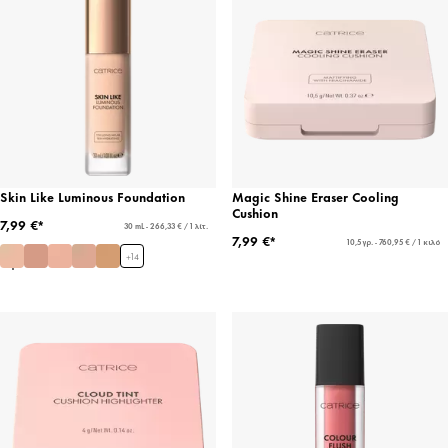
Skin Like Luminous Foundation
Magic Shine Eraser Cooling
Cushion
7,99 €*
30 mL - 266,33 € / 1 λίτ.
7,99 €*
10,5 γρ. - 760,95 € / 1 κιλό
+
14