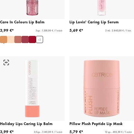
Care In Colours Lip Balm
Lip Lovin' Caring Lip Serum
3,99 €*
5,69 €*
3 γρ. - 1.330,00 € / 1 κιλό
2 mL - 2.845,00 € / 1 λίτ.
+
2
Holiday Lips Caring Lip Balm
Pillow Plush Peptide Lip Mask
3,99 €*
5,79 €*
3,5 γρ. - 1.140,00 € / 1 κιλό
12 γρ. - 482,50 € / 1 κιλό