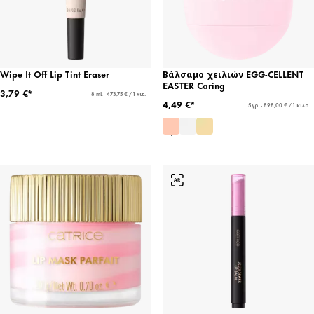
Wipe It Off Lip Tint Eraser
Βάλσαμο χειλιών EGG-CELLENT
EASTER Caring
3,79 €*
8 mL - 473,75 € / 1 λίτ.
4,49 €*
5 γρ. - 898,00 € / 1 κιλό