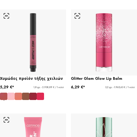
Χυμώδες προϊόν τήξης χειλιών
Glitter Glam Glow Lip Balm
5,29 €*
6,29 €*
1,8 γρ. - 2.938,89 € / 1 κιλό
3,2 γρ. - 1.965,63 € / 1 κιλό