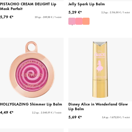
PISTACHIO CREAM DELIGHT Lip
Jelly Spark Lip Balm
Mask Parfait
5,29 €*
2,5 γρ. - 2.116,00 € / 1 κιλό
5,79 €*
20 γρ. - 289,50 € / 1 κιλό
HOLLYGLAZING Shimmer Lip Balm
Disney Alice in Wonderland Glow
Lip Balm
4,49 €*
2,2 γρ. - 2.040,91 € / 1 κιλό
5,69 €*
3,4 γρ. - 1.673,53 € / 1 κιλό