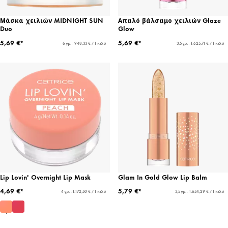
Μάσκα χειλιών MIDNIGHT SUN
Απαλό βάλσαμο χειλιών Glaze
Duo
Glow
5,69 €*
5,69 €*
6 γρ. - 948,33 € / 1 κιλό
3,5 γρ. - 1.625,71 € / 1 κιλό
Lip Lovin' Overnight Lip Mask
Glam In Gold Glow Lip Balm
4,69 €*
5,79 €*
4 γρ. - 1.172,50 € / 1 κιλό
3,5 γρ. - 1.654,29 € / 1 κιλό