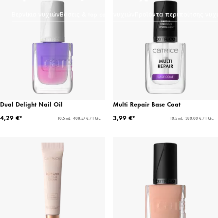
Βερνίκια νυχιών
Βάσεις & top coat νυχιών
Προϊόντα περιποίησης νυχ
Dual Delight Nail Oil
Multi Repair Base Coat
4,29 €*
3,99 €*
10,5 mL - 408,57 € / 1 λίτ.
10,5 mL - 380,00 € / 1 λίτ.