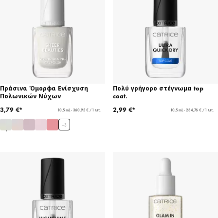
Πράσινα Όμορφα Ενίσχυση
Πολύ γρήγορο στέγνωμα top
Πολωνικών Νύχων
coat.
3,79 €*
2,99 €*
10,5 mL - 360,95 € / 1 λίτ.
10,5 mL - 284,76 € / 1 λίτ.
+
3