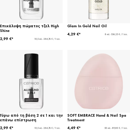
Επικάλυψη πώματος τζελ High
Glam In Gold Nail Oil
Shine
4,29 €*
8 mL - 536,25 € / 1 λίτ.
2,99 €*
10,5 mL - 284,76 € / 1 λίτ.
Γύρω από τη βάση 2 σε 1 και την
SOFT EMBRACE Hand & Nail Spa
επάνω επίστρωση
Treatment
2,99 €*
4,49 €*
10,5 mL - 284,76 € / 1 λίτ.
50 mL - 89,80 € / 1 λίτ.