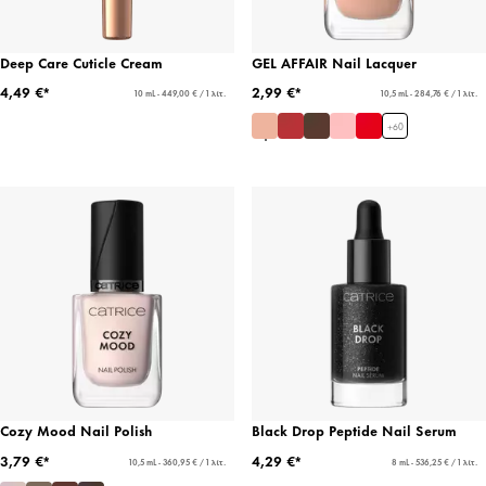
Deep Care Cuticle Cream
GEL AFFAIR Nail Lacquer
4,49 €*
2,99 €*
10 mL - 449,00 € / 1 λίτ.
10,5 mL - 284,76 € / 1 λίτ.
+
60
Cozy Mood Nail Polish
Black Drop Peptide Nail Serum
3,79 €*
4,29 €*
10,5 mL - 360,95 € / 1 λίτ.
8 mL - 536,25 € / 1 λίτ.