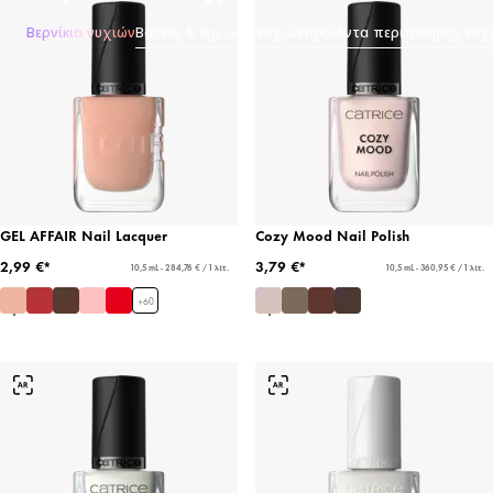
Βερνίκια νυχιών
Βάσεις & top coat νυχιών
Προϊόντα περιποίησης νυχ
GEL AFFAIR Nail Lacquer
Cozy Mood Nail Polish
2,99 €*
3,79 €*
10,5 mL - 284,76 € / 1 λίτ.
10,5 mL - 360,95 € / 1 λίτ.
+
60