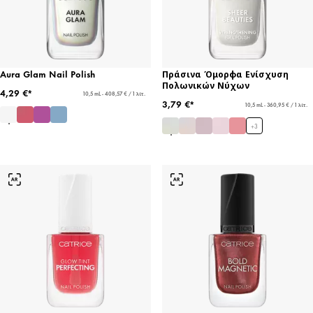
Aura Glam Nail Polish
Πράσινα Όμορφα Ενίσχυση
Πολωνικών Νύχων
4,29 €*
10,5 mL - 408,57 € / 1 λίτ.
3,79 €*
10,5 mL - 360,95 € / 1 λίτ.
+
3