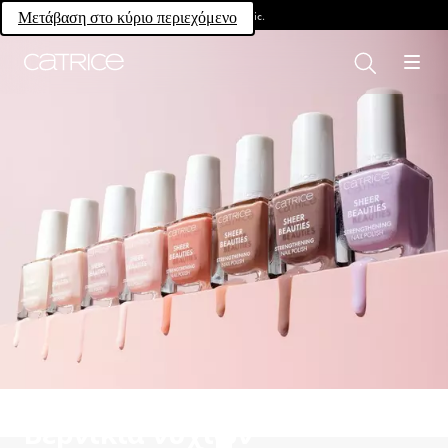
Own your magic.
Μετάβαση στο κύριο περιεχόμενο
Βερνίκια νυχιών