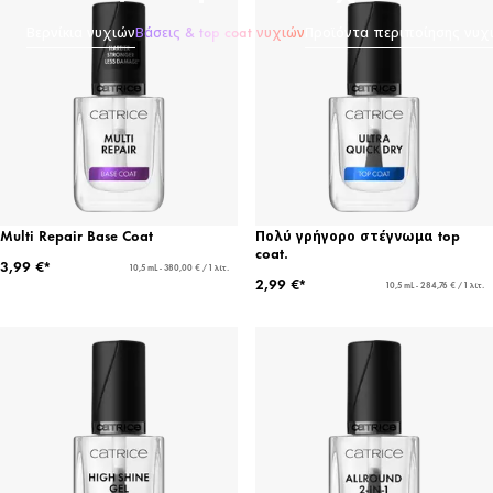
Βερνίκια νυχιών
Βάσεις & top coat νυχιών
Προϊόντα περιποίησης νυχ
Multi Repair Base Coat
Πολύ γρήγορο στέγνωμα top
coat.
3,99 €*
10,5 mL - 380,00 € / 1 λίτ.
2,99 €*
10,5 mL - 284,76 € / 1 λίτ.