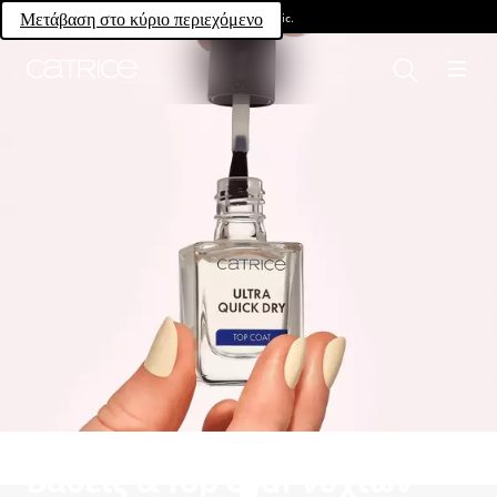
Own your magic.
Μετάβαση στο κύριο περιεχόμενο
Βάσεις & top coat νυχιών