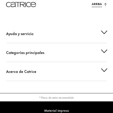
ARRIBA
CI 45410 (RED 28 LAKE)
Colorante
CI 77492 (IRON OXIDES)
Colorante
Ayuda y servicio
Categorías principales
Acerca de Catrice
* Precio de venta recomendado
Material impreso