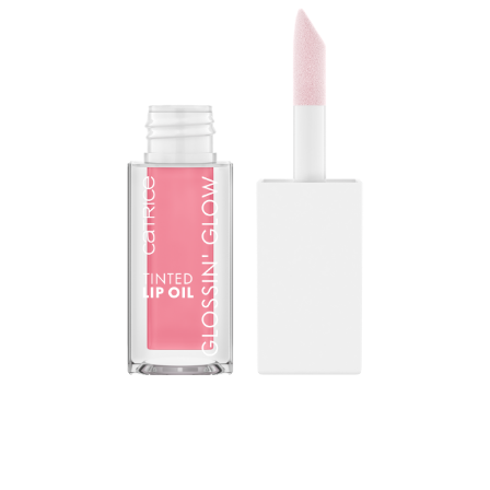
El revolucionario cuidado de los labios: El aceite para
labios Glossin' Glow Tinted Lip Oil de CATRICE combina