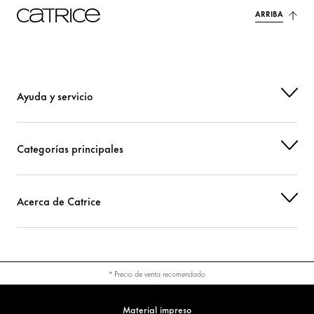
ARRIBA
CI 45410 (RED 27)
Colorante
CI 45410 (RED 28 LAKE)
Colorante
CI 77499 (IRON OXIDES)
Colorante
Ayuda y servicio
Categorías principales
Acerca de Catrice
* Precio de venta recomendado
Material impreso