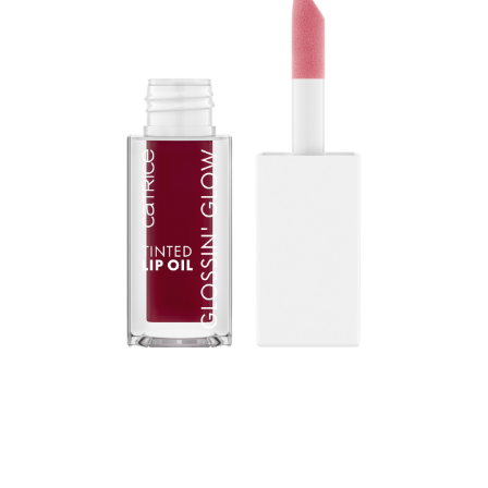
El aceite labial Glossin’ Glow Tinted 070 Make A Move
de Catrice es otro nivel en el cuidado de los labios.
Combina el acabado brillante de un brillo de labios