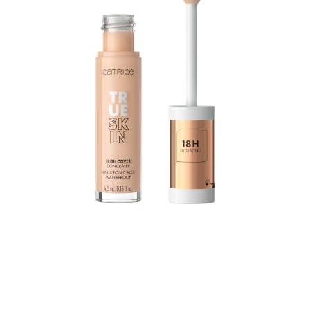
Hyaluronihappoa sisältävä True Skin -peitevoide
kosteuttaa jopa 18 tunnin ajan. Siinä yhdistyvät
erinomainen peittävyys, kevyt koostumus ja
optimaalinen hoito: Vedenkestävä koostumus sulautuu