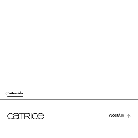
AQUA (WATER)
Muut
TALC
Muut
DIMETHICONE
Huolenpito
DICAPRYLYL ETHER
Huolenpito
CETYL PEG/PPG-10/1 DIMETHICONE
Vakauttaminen
GLYCERIN
Kosteutus
ISODODECANE
Huolenpito
Peitevoide
TRIMETHYLSILOXYSILICATE
Muut
HYDROGEN DIMETHICONE
Huolenpito
YLÖSPÄIN
STEVIA REBAUDIANA EXTRACT
Huolenpito