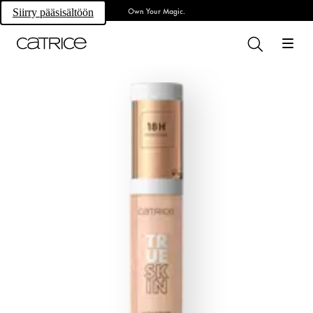
Own Your Magic.
Siirry pääsisältöön