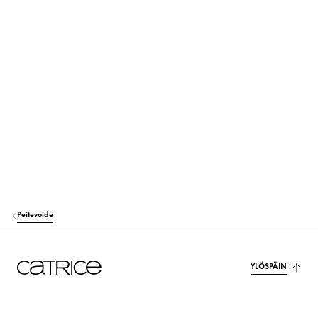
AQUA (WATER)
Muut
TALC
Muut
DIMETHICONE
Huolenpito
DICAPRYLYL ETHER
Huolenpito
CETYL PEG/PPG-10/1 DIMETHICONE
Vakauttaminen
GLYCERIN
Kosteutus
ISODODECANE
Huolenpito
Peitevoide
TRIMETHYLSILOXYSILICATE
Muut
HYDROGEN DIMETHICONE
Huolenpito
YLÖSPÄIN
STEVIA REBAUDIANA EXTRACT
Huolenpito