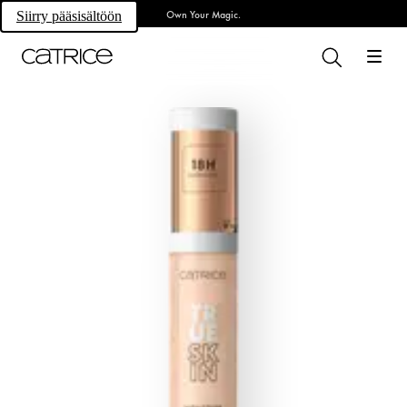
Own Your Magic.
Siirry pääsisältöön