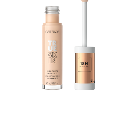
Hyaluronihappoa sisältävä True Skin -peitevoide
kosteuttaa jopa 18 tunnin ajan. Siinä yhdistyvät
erinomainen peittävyys, kevyt koostumus ja
optimaalinen hoito: Vedenkestävä koostumus sulautuu