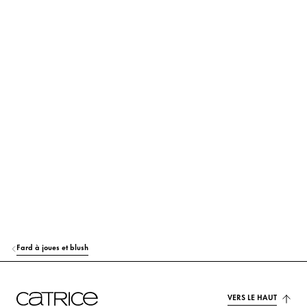
En savoir plus
ISODODECANE
Soin
COCO-CAPRYLATE/CAPRATE
Soin
DISTEARDIMONIUM HECTORITE
Stabilisation
UNDECANE
Soin
SUCROSE ACETATE ISOBUTYRATE
Autres
ETHYLHEXYL PALMITATE
Soin
HYDROGENATED CASTOR OIL/SEBACIC ACID COPOLYMER
Soin
TRIMETHYLSILOXYSILICATE
Autres
Fard à joues et blush
PROPYLENE CARBONATE
Autres
TRIDECANE
Soin
VERS LE HAUT