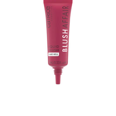
Le blush liquide Catrice Blush Affair 060 Berry Bliss vous
offre un éclat lumineux. Sa formule hydratante
semblable à un sérum contient de l’extrait de racine de