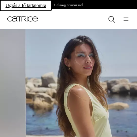
Éld meg a varázsod.
Ugrás a fő tartalomra