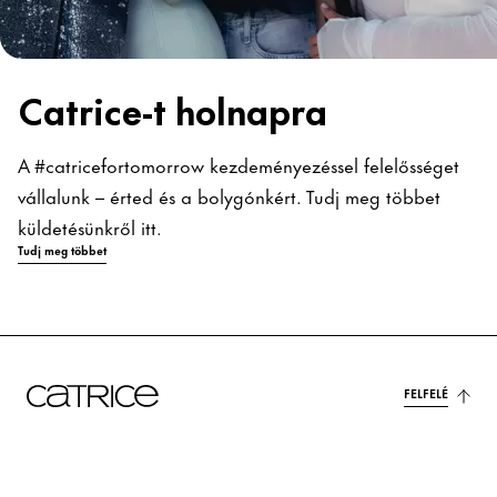
Catrice-t holnapra
A #catricefortomorrow kezdeményezéssel felelősséget
vállalunk – érted és a bolygónkért. Tudj meg többet
küldetésünkről itt.
Tudj meg többet
FELFELÉ