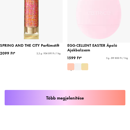
SPRING AND THE CITY Parfümstift
EGG-CELLENT EASTER Ápoló
Ajakbalzsam
2099 Ft*
2,2 g - 954 091 Ft / 1 kg
1599 Ft*
5 g - 319 800 Ft / 1 kg
Több megjelenítése