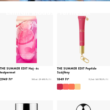
Limitált kiadású termékek
THE SUMMER EDIT Haj- és
THE SUMMER EDIT Peptide
testpermet
Szájfény
2949 Ft*
1849 Ft*
100 ml - 29 490 Ft / 1 l
11,5 ml - 160 783 Ft / 1 l