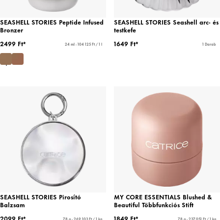
SEASHELL STORIES Peptide Infused
SEASHELL STORIES Seashell arc- és
Bronzer
testkefe
2499 Ft*
1649 Ft*
24 ml - 104 125 Ft / 1 l
1 Darab
SEASHELL STORIES Pirosító
MY CORE ESSENTIALS Blushed &
Balzsam
Beautiful Többfunkciós Stift
2099 Ft*
1849 Ft*
7,8 g - 269 103 Ft / 1 kg
7,8 g - 237 051 Ft / 1 kg