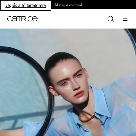
Éld meg a varázsod.
Ugrás a fő tartalomra