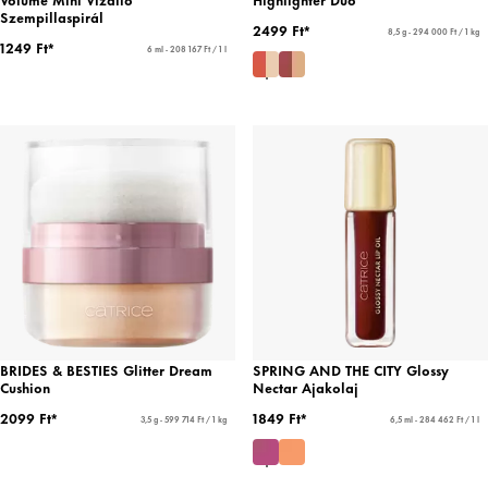
Szempillaspirál
2499 Ft*
8,5 g - 294 000 Ft / 1 kg
1249 Ft*
6 ml - 208 167 Ft / 1 l
BRIDES & BESTIES Glitter Dream
SPRING AND THE CITY Glossy
Cushion
Nectar Ajakolaj
2099 Ft*
1849 Ft*
3,5 g - 599 714 Ft / 1 kg
6,5 ml - 284 462 Ft / 1 l