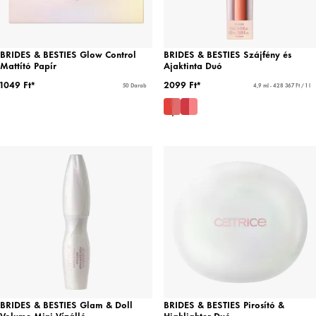
BRIDES & BESTIES Glow Control
BRIDES & BESTIES Szájfény és
Mattító Papír
Ajaktinta Duó
1049 Ft*
2099 Ft*
50 Darab
4,9 ml - 428 367 Ft / 1 l
BRIDES & BESTIES Glam & Doll
BRIDES & BESTIES Pirosító &
Volume Mini Vízálló
Highlighter Duó