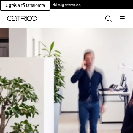
Éld meg a varázsod.
Ugrás a fő tartalomra