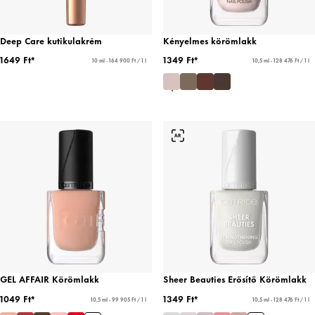
Deep Care kutikulakrém
Kényelmes körömlakk
1649 Ft*
1349 Ft*
10 ml - 164 900 Ft / 1 l
10,5 ml - 128 476 Ft / 1 l
GEL AFFAIR Körömlakk
Sheer Beauties Erősítő Körömlakk
1049 Ft*
1349 Ft*
10,5 ml - 99 905 Ft / 1 l
10,5 ml - 128 476 Ft / 1 l