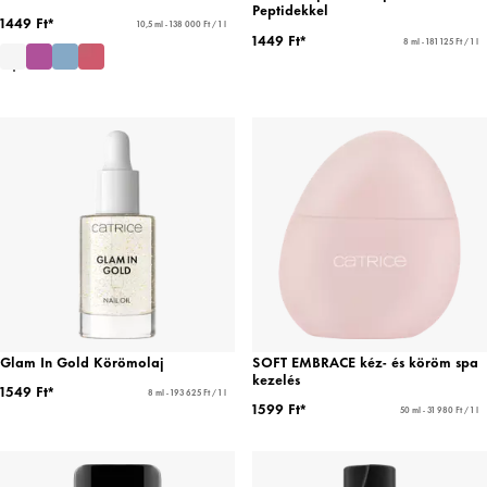
Peptidekkel
1449 Ft*
10,5 ml - 138 000 Ft / 1 l
1449 Ft*
8 ml - 181 125 Ft / 1 l
Glam In Gold Körömolaj
SOFT EMBRACE kéz- és köröm spa
kezelés
1549 Ft*
8 ml - 193 625 Ft / 1 l
1599 Ft*
50 ml - 31 980 Ft / 1 l