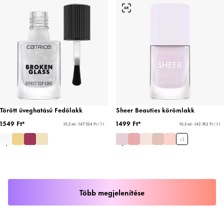
Törött üveghatású Fedőlakk
Sheer Beauties körömlakk
1549 Ft*
1499 Ft*
10,5 ml - 147 524 Ft / 1 l
10,5 ml - 142 762 Ft / 1 l
+
3
Több megjelenítése