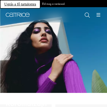
Éld meg a varázsod.
Ugrás a fő tartalomra
Körömdizájn