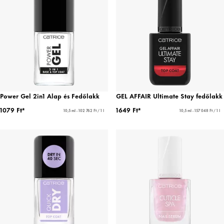
Power Gel 2in1 Alap és Fedőlakk
GEL AFFAIR Ultimate Stay fedőlakk
1079 Ft*
1649 Ft*
10,5 ml - 102 762 Ft / 1 l
10,5 ml - 157 048 Ft / 1 l