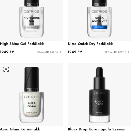
High Shine Gel Fedőlakk
Ultra Quick Dry Fedőlakk
1249 Ft*
1249 Ft*
10,5 ml - 118 952 Ft / 1 l
10,5 ml - 118 952 Ft / 1 l
Aura Glam Körömlakk
Black Drop Körömápoló Szérum