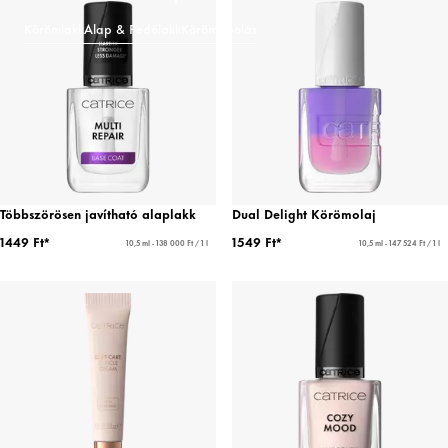
Körömlakk
Alap & Fedőlakk
Körömápolás
Többszörösen javítható alaplakk
Dual Delight Körömolaj
1449 Ft*
1549 Ft*
10,5 ml - 138 000 Ft / 1 l
10,5 ml - 147 524 Ft / 1 l