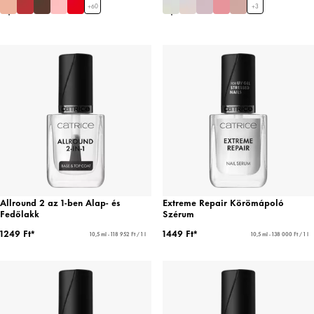
+
60
+
3
Allround 2 az 1-ben Alap- és
Extreme Repair Körömápoló
Fedőlakk
Szérum
1249 Ft*
1449 Ft*
10,5 ml - 118 952 Ft / 1 l
10,5 ml - 138 000 Ft / 1 l