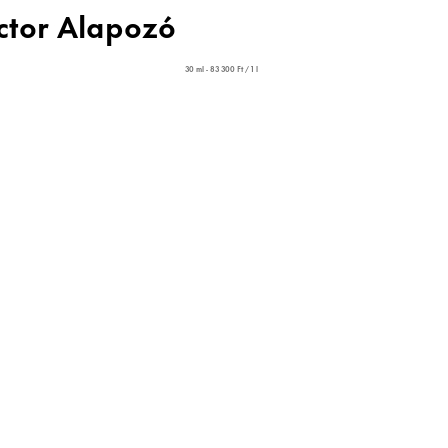
ctor Alapozó
30 ml - 83 300 Ft / 1 l