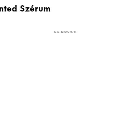
nted Szérum
30 ml - 103 300 Ft / 1 l