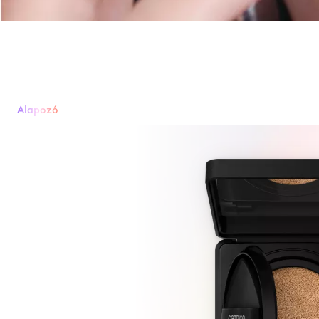
Alapozó
Alapozó
Púder
Rouge & Blush
Korrektor
Bronzosító és Kontúrozó