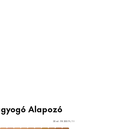
Ragyogó Alapozó
30 ml - 98 300 Ft / 1 l