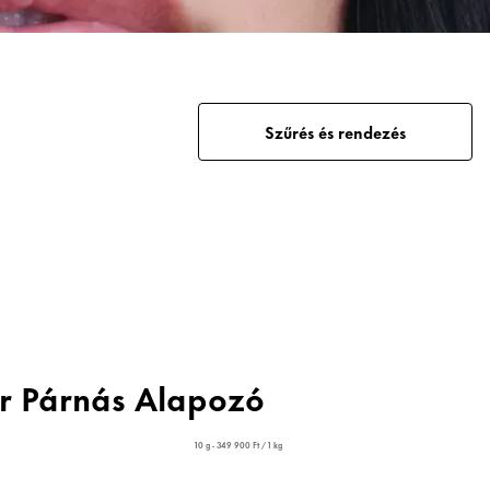
Szűrés és rendezés
er Párnás Alapozó
10 g - 349 900 Ft / 1 kg