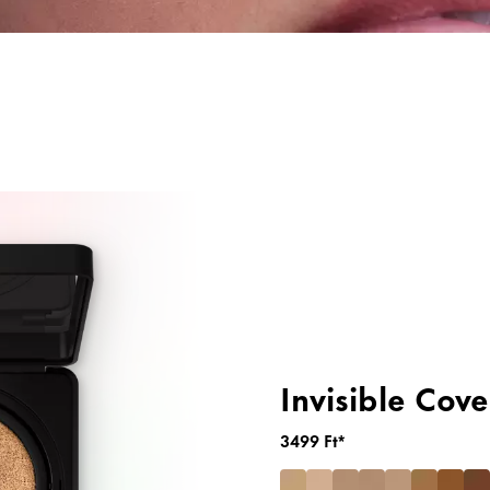
Primerek és Fixáló Spray-k
Highlighter
Invisible Cov
3499 Ft*