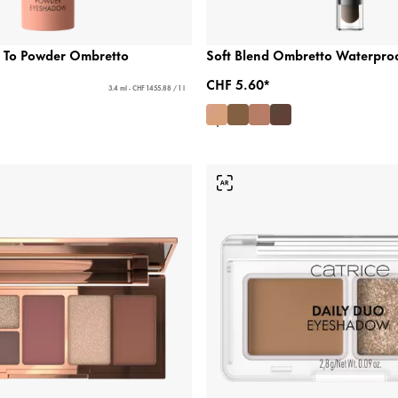
id To Powder Ombretto
Soft Blend Ombretto Waterproof
CHF 5.60*
3.4 ml - CHF 1455.88 / 1 l