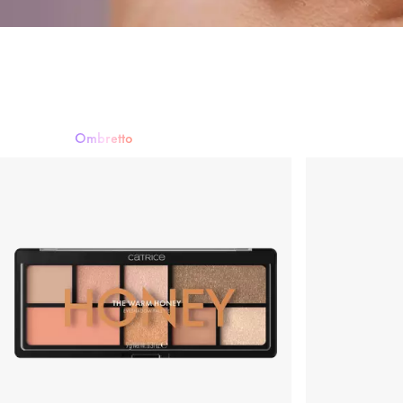
Ombretto
Mascara
Ombretto
Eyeliner & Matite Occhi
Sopracciglia
Ciglia fi