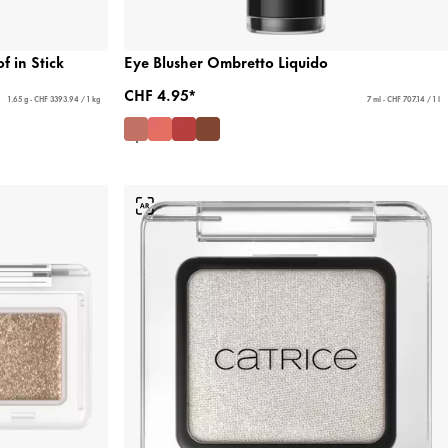
 in Stick
Eye Blusher Ombretto Liquido
CHF 4.95*
1.65 g - CHF 3393.94 / 1 kg
7 ml - CHF 707.14 / 1 l