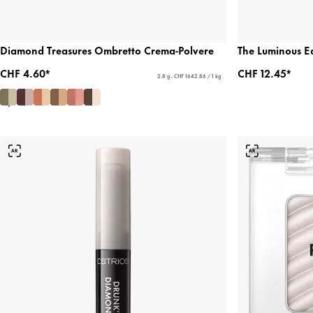
Diamond Treasures Ombretto Crema-Polvere
The Luminous Ed
CHF 4.60*
CHF 12.45*
2.8 g - CHF 1642.86 / 1 kg