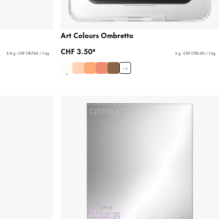
Art Colours Ombretto
CHF 3.50*
2.8 g - CHF 1767.86 / 1 kg
2 g - CHF 1750.00 / 1 kg
+
4