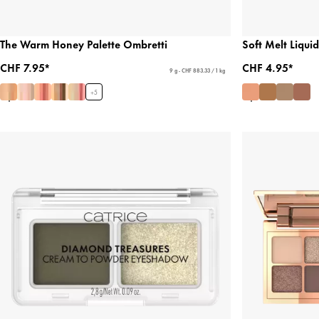
The Warm Honey Palette Ombretti
Soft Melt Liqu
CHF 7.95*
CHF 4.95*
9 g - CHF 883.33 / 1 kg
+
5