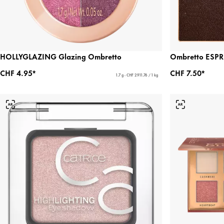
HOLLYGLAZING Glazing Ombretto
Ombretto ESP
CHF 4.95*
CHF 7.50*
1.7 g - CHF 2911.76 / 1 kg