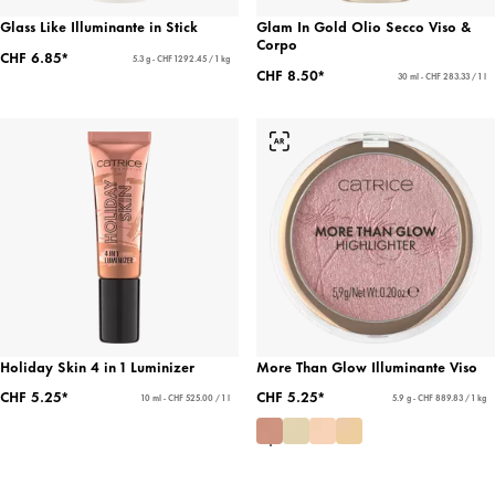
Glass Like Illuminante in Stick
Glam In Gold Olio Secco Viso &
Corpo
CHF 6.85*
5.3 g - CHF 1292.45 / 1 kg
CHF 8.50*
30 ml - CHF 283.33 / 1 l
Holiday Skin 4 in 1 Luminizer
More Than Glow Illuminante Viso
CHF 5.25*
CHF 5.25*
10 ml - CHF 525.00 / 1 l
5.9 g - CHF 889.83 / 1 kg