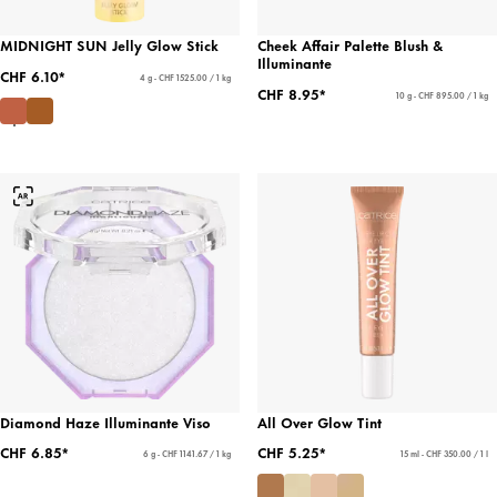
MIDNIGHT SUN Jelly Glow Stick
Cheek Affair Palette Blush &
Illuminante
CHF 6.10*
4 g - CHF 1525.00 / 1 kg
CHF 8.95*
10 g - CHF 895.00 / 1 kg
Diamond Haze Illuminante Viso
All Over Glow Tint
CHF 6.85*
CHF 5.25*
6 g - CHF 1141.67 / 1 kg
15 ml - CHF 350.00 / 1 l