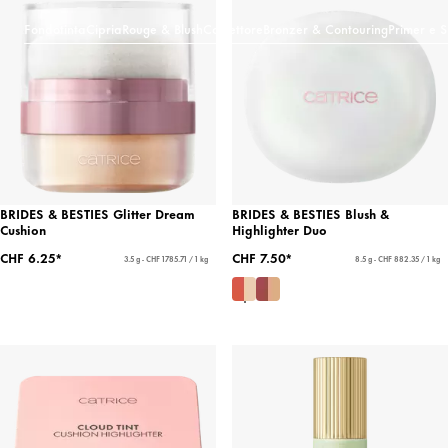
Fondotinta
Cipria
Rouge & Blush
Correttore
Bronzer & Contouring
Primer e S
BRIDES & BESTIES Glitter Dream
BRIDES & BESTIES Blush &
Cushion
Highlighter Duo
CHF 6.25*
CHF 7.50*
3.5 g - CHF 1785.71 / 1 kg
8.5 g - CHF 882.35 / 1 kg