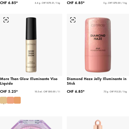
CHF 6.85*
CHF 6.85*
6.4 g - CHF 1070.31 / 1 kg
5 g - CHF 1370.00 / 1 kg
More Than Glow Illuminante Viso
Diamond Haze Jelly Illuminante in
Liquido
Stick
CHF 5.25*
CHF 6.85*
10.5 ml - CHF 500.00 / 1 l
7.5 g - CHF 913.33 / 1 kg