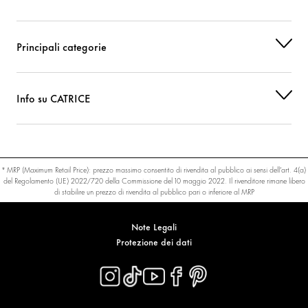
Principali categorie
Info su CATRICE
* MRP (Maximum Retail Price): prezzo massimo consentito di rivendita al pubblico ai sensi dell’art. 4(a)
del Regolamento (UE) 2022/720 della Commissione del 10 maggio 2022. Il rivenditore rimane libero
di stabilire un prezzo di rivendita al pubblico pari o inferiore al MRP
Note Legali
Protezione dei dati