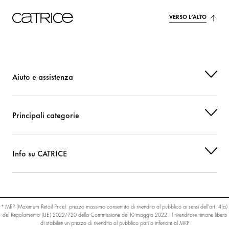
VERSO L’ALTO
Aiuto e assistenza
Principali categorie
Info su CATRICE
* MRP (Maximum Retail Price): prezzo massimo consentito di rivendita al pubblico ai sensi dell’art. 4(a)
del Regolamento (UE) 2022/720 della Commissione del 10 maggio 2022. Il rivenditore rimane libero
di stabilire un prezzo di rivendita al pubblico pari o inferiore al MRP