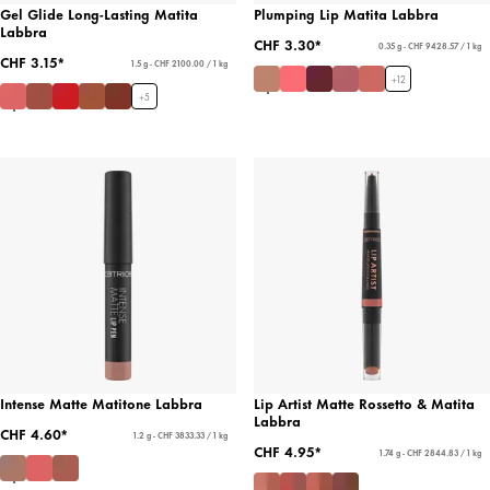
Gel Glide Long-Lasting Matita
Plumping Lip Matita Labbra
Labbra
CHF 3.30*
0.35 g - CHF 9428.57 / 1 kg
CHF 3.15*
1.5 g - CHF 2100.00 / 1 kg
+
12
+
5
Intense Matte Matitone Labbra
Lip Artist Matte Rossetto & Matita
Labbra
CHF 4.60*
1.2 g - CHF 3833.33 / 1 kg
CHF 4.95*
1.74 g - CHF 2844.83 / 1 kg