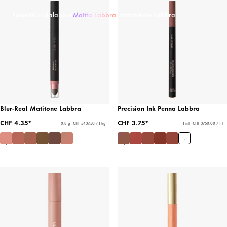
Rossetti
Lucidalabbra
Matita Labbra
Trattamento Labbra
Blur-Real Matitone Labbra
Precision Ink Penna Labbra
CHF 4.35*
CHF 3.75*
0.8 g - CHF 5437.50 / 1 kg
1 ml - CHF 3750.00 / 1 l
+
5