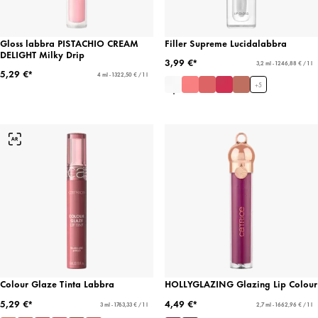
Gloss labbra PISTACHIO CREAM
Filler Supreme Lucidalabbra
DELIGHT Milky Drip
3,99 €*
3,2 ml - 1246,88 € / 1 l
5,29 €*
4 ml - 1322,50 € / 1 l
+
5
Colour Glaze Tinta Labbra
HOLLYGLAZING Glazing Lip Colour
5,29 €*
4,49 €*
3 ml - 1763,33 € / 1 l
2,7 ml - 1662,96 € / 1 l