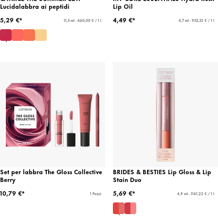
Lucidalabbra ai peptidi
Lip Oil
5,29 €*
4,49 €*
11,5 ml - 460,00 € / 1 l
4,7 ml - 955,32 € / 1 l
Set per labbra The Gloss Collective
BRIDES & BESTIES Lip Gloss & Lip
Berry
Stain Duo
10,79 €*
5,69 €*
1 Pezzi
4,9 ml - 1161,22 € / 1 l