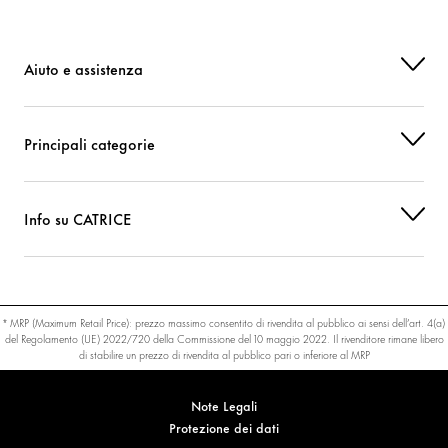
Aiuto e assistenza
Principali categorie
Info su CATRICE
* MRP (Maximum Retail Price): prezzo massimo consentito di rivendita al pubblico ai sensi dell’art. 4(a)
del Regolamento (UE) 2022/720 della Commissione del 10 maggio 2022. Il rivenditore rimane libero
di stabilire un prezzo di rivendita al pubblico pari o inferiore al MRP
Note Legali
Protezione dei dati