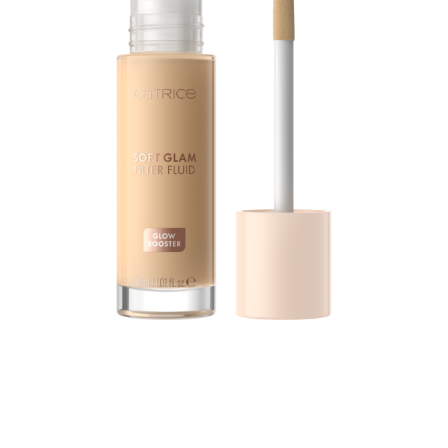
Catrice Soft Glam Filter Fluid è leggermente colorato e
grazie all’ effetto illuminante conferisce al viso un
effetto "soft glam filter" e un incarnato uniforme e