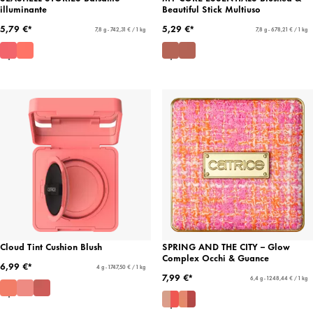
illuminante
Beautiful Stick Multiuso
5,79 €*
5,29 €*
7,8 g - 742,31 € / 1 kg
7,8 g - 678,21 € / 1 kg
Cloud Tint Cushion Blush
SPRING AND THE CITY – Glow
Complex Occhi & Guance
6,99 €*
4 g - 1747,50 € / 1 kg
7,99 €*
6,4 g - 1248,44 € / 1 kg