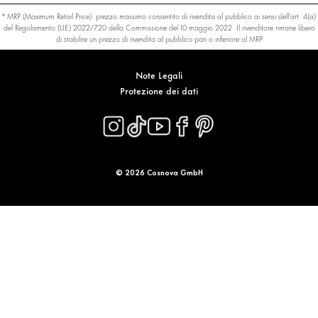
* MRP (Maximum Retail Price): prezzo massimo consentito di rivendita al pubblico ai sensi dell’art. 4(a)
del Regolamento (UE) 2022/720 della Commissione del 10 maggio 2022. Il rivenditore rimane libero
di stabilire un prezzo di rivendita al pubblico pari o inferiore al MRP
Note Legali
Protezione dei dati
© 2026 Cosnova GmbH