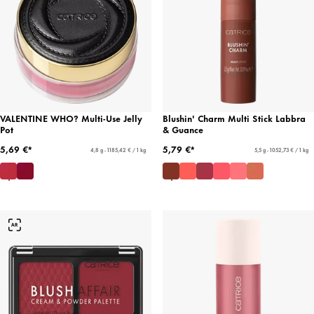
VALENTINE WHO? Multi-Use Jelly
Blushin' Charm Multi Stick Labbra
Pot
& Guance
5,69 €*
5,79 €*
4,8 g - 1185,42 € / 1 kg
5,5 g - 1052,73 € / 1 kg