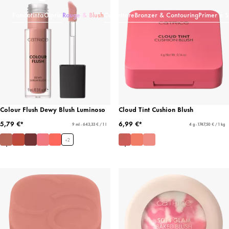
Fondotinta
Cipria
Rouge & Blush
Correttore
Bronzer & Contouring
Primer e S
Colour Flush Dewy Blush Luminoso
Cloud Tint Cushion Blush
5,79 €*
6,99 €*
9 ml - 643,33 € / 1 l
4 g - 1747,50 € / 1 kg
+
2