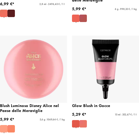
6,99 €*
2,8 ml - 2496,43 € / 1 l
5,99 €*
6 g - 998,33 € / 1 kg
Blush Luminoso Disney Alice nel
Glow Blush in Gocce
Paese delle Meraviglie
5,29 €*
15 ml - 352,67 € / 1 l
5,99 €*
5,6 g - 1069,64 € / 1 kg