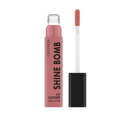
Įneškite spalvų į savo kasdienį gyvenimą: Catrice Shine