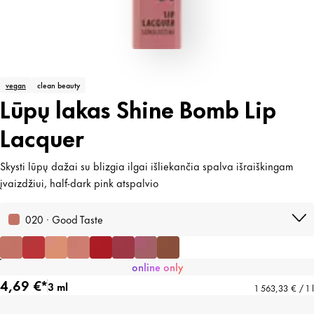
vegan
clean beauty
Lūpų lakas Shine Bomb Lip
Lacquer
Skysti lūpų dažai su blizgia ilgai išliekančia spalva išraiškingam
įvaizdžiui, half-dark pink atspalvio
020 · Good Taste
online only
4,69 €*
3 ml
1 563,33 € / 1 l