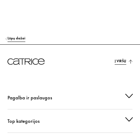
AQUA (WATER)
Kiti
HEXYLENE GLYCOL
Drėkinimas
PHENOXYETHANOL
Kiti
Lūpų dažai
CI 15850 (RED 7 LAKE)
Dažiklis
Į VIRŠŲ
CI 77491 (IRON OXIDES)
Dažiklis
CI 77492 (IRON OXIDES)
Dažiklis
CI 77499 (IRON OXIDES)
Dažiklis
Pagalba ir paslaugos
CI 77891 (TITANIUM DIOXIDE)
Dažiklis
Top kategorijos