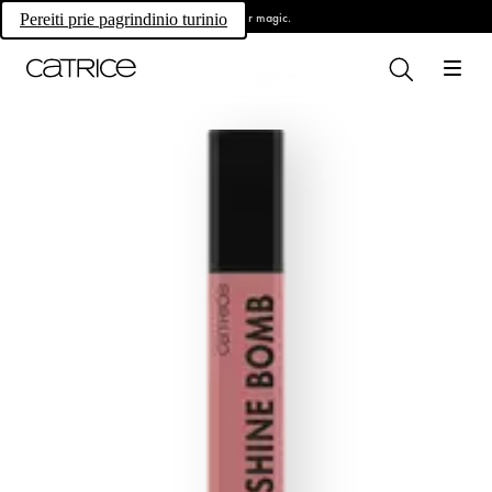
Own your magic.
Pereiti prie pagrindinio turinio