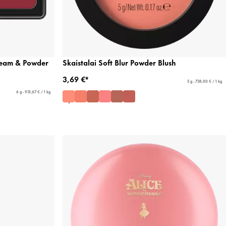
Cream & Powder
Skaistalai Soft Blur Powder Blush
3,69 €*
5 g - 738,00 € / 1 kg
6 g - 931,67 € / 1 kg