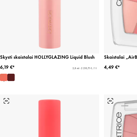
Skysti skaistalai HOLLYGLAZING Liquid Blush
Skaistalai „Air
6,19 €*
4,49 €*
2,8 ml - 2 210,71 € / 1 l