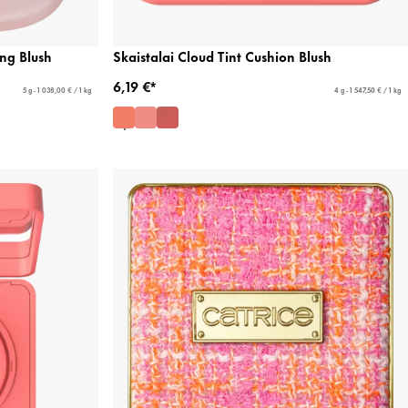
ing Blush
Skaistalai Cloud Tint Cushion Blush
6,19 €*
5 g - 1 038,00 € / 1 kg
4 g - 1 547,50 € / 1 kg