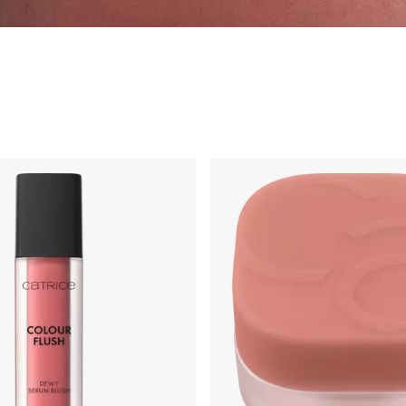
monės
Bronzantai ir kontūravimas
Makiažo pagrindai ir fiksatoriai
Šv