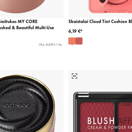
pieštukas MY CORE
Skaistalai Cloud Tint Cushion B
shed & Beautiful Multi-Use
6,19 €*
7,8 g - 665,38 € / 1 kg