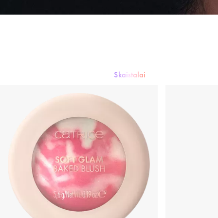
Skaistalai
Kreminės pudros
Sausos pudros
Skaistalai
Maskuojamosios prie