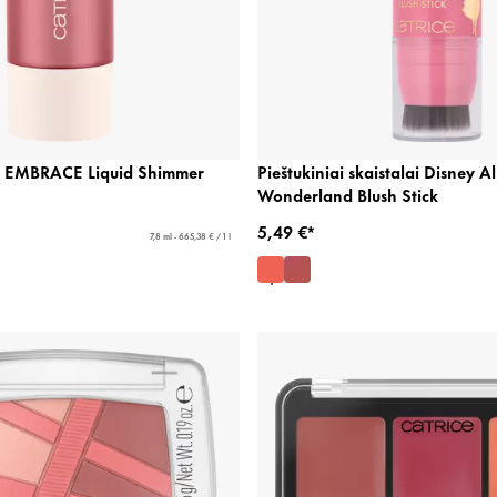
T EMBRACE Liquid Shimmer
Pieštukiniai skaistalai Disney Al
Wonderland Blush Stick
5,49 €*
7,8 ml - 665,38 € / 1 l