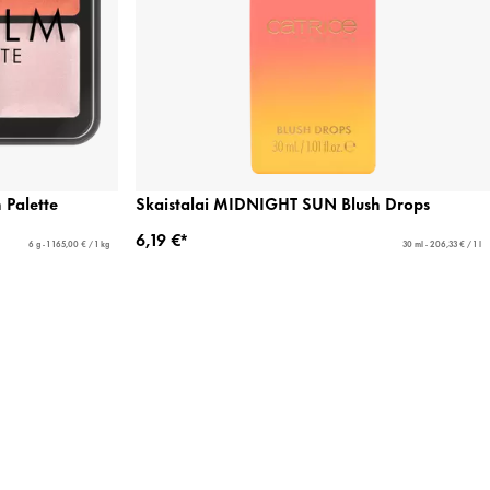
 Palette
Skaistalai MIDNIGHT SUN Blush Drops
6,19 €*
6 g - 1 165,00 € / 1 kg
30 ml - 206,33 € / 1 l