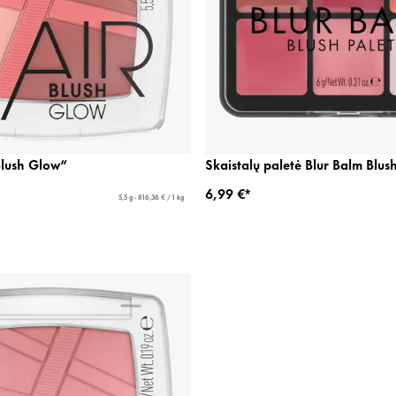
Blush Glow“
Skaistalų paletė Blur Balm Blush
6,99 €*
5,5 g - 816,36 € / 1 kg