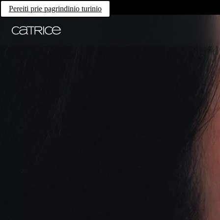
Pereiti prie pagrindinio turinio