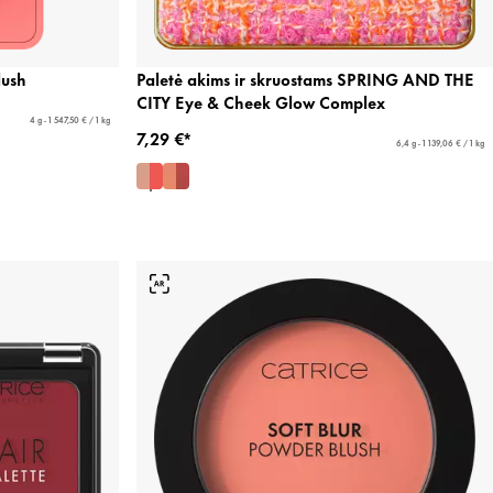
lush
Paletė akims ir skruostams SPRING AND THE
CITY Eye & Cheek Glow Complex
4 g - 1 547,50 € / 1 kg
7,29 €*
6,4 g - 1 139,06 € / 1 kg