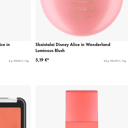
ice in
Skaistalai Disney Alice in Wonderland
Luminous Blush
5,19 €*
6 g - 915,00 € / 1 kg
5,6 g - 926,79 € / 1 kg