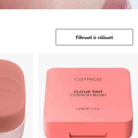
Filtruoti ir rūšiuoti
ytėjimo priemonė Highlighter