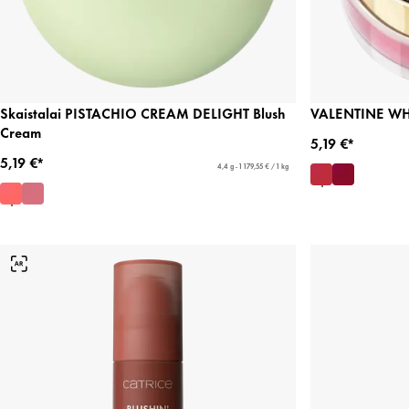
Skaistalai PISTACHIO CREAM DELIGHT Blush
VALENTINE WHO?
Cream
5,19 €*
5,19 €*
4,4 g - 1 179,55 € / 1 kg