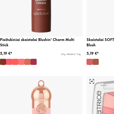
Pieštukiniai skaistalai Blushin' Charm Multi
Skaistalai SOF
Stick
Blush
5,19 €*
5,19 €*
5,5 g - 943,64 € / 1 kg