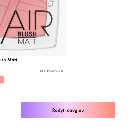
lush Matt
5,5 g - 689,09 € / 1 kg
Rodyti daugiau