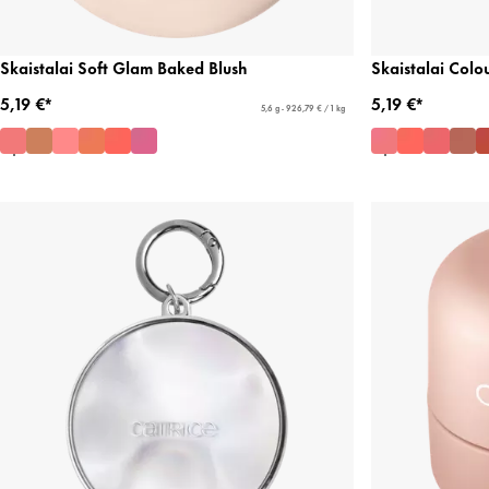
Skaistalai Soft Glam Baked Blush
Skaistalai Colo
5,19 €*
5,19 €*
5,6 g - 926,79 € / 1 kg