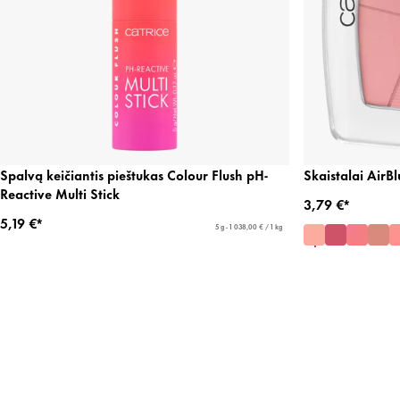
Spalvą keičiantis pieštukas Colour Flush pH-
Skaistalai AirB
Reactive Multi Stick
3,79 €*
5,19 €*
5 g - 1 038,00 € / 1 kg