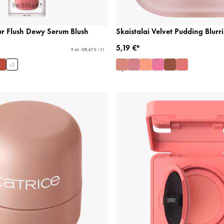
ur Flush Dewy Serum Blush
Skaistalai Velvet Pudding Blurr
5,19 €*
9 ml - 576,67 € / 1 l
+
2