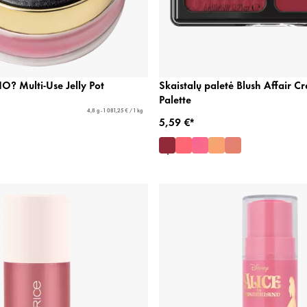
 Multi-Use Jelly Pot
Skaistalų paletė Blush Affair 
Palette
4,8 g - 1 081,25 € / 1 kg
5,59 €*