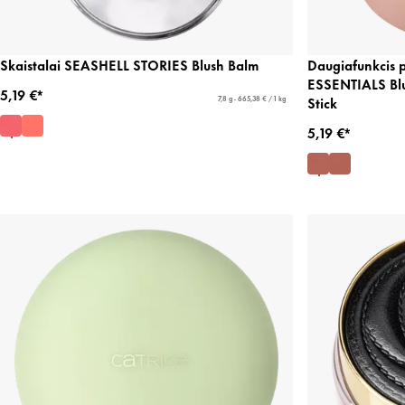
Skaistalai SEASHELL STORIES Blush Balm
Daugiafunkcis 
ESSENTIALS Blu
5,19 €*
Stick
7,8 g - 665,38 € / 1 kg
5,19 €*